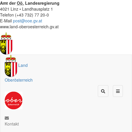
Amt der
Oö.
Landesregierung
4021 Linz • Landhausplatz 1
Telefon (+43 732) 77 20-0
E-Mail
post@ooe.gv.at
www.land-oberoesterreich.gv.at
Land
Oberösterreich
Kontakt