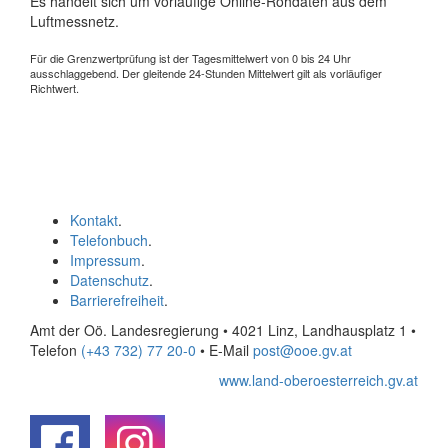
Es handelt sich um vorläufige Online-Rohdaten aus dem
Luftmessnetz.
Für die Grenzwertprüfung ist der Tagesmittelwert von 0 bis 24 Uhr
ausschlaggebend. Der gleitende 24-Stunden Mittelwert gilt als vorläufiger
Richtwert.
Kontakt
.
Telefonbuch
.
Impressum
.
Datenschutz
.
Barrierefreiheit
.
Amt der Oö. Landesregierung • 4021 Linz, Landhausplatz 1
•
Telefon
(+43 732) 77 20-0
• E-Mail
post@ooe.gv.at
www.land-oberoesterreich.gv.at