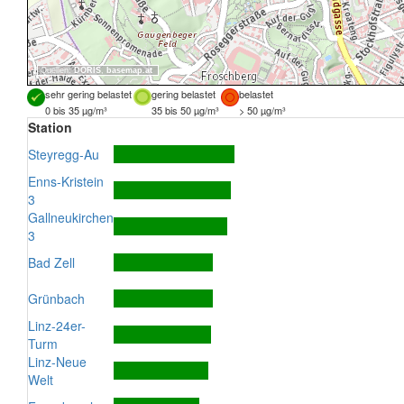
Quellen:
DORIS
,
basemap.at
sehr gering belastet
gering belastet
belastet
0 bis 35 µg/m³
35 bis 50 µg/m³
> 50 µg/m³
Station
Steyregg-Au
Enns-Kristein
3
Gallneukirchen
3
Bad Zell
Grünbach
Linz-24er-
Turm
Linz-Neue
Welt