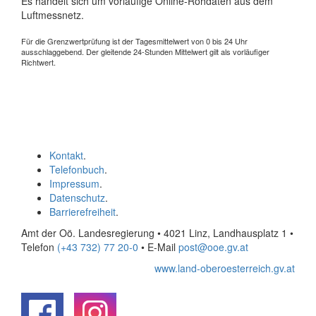
Es handelt sich um vorläufige Online-Rohdaten aus dem
Luftmessnetz.
Für die Grenzwertprüfung ist der Tagesmittelwert von 0 bis 24 Uhr
ausschlaggebend. Der gleitende 24-Stunden Mittelwert gilt als vorläufiger
Richtwert.
Kontakt
.
Telefonbuch
.
Impressum
.
Datenschutz
.
Barrierefreiheit
.
Amt der Oö. Landesregierung • 4021 Linz, Landhausplatz 1
•
Telefon
(+43 732) 77 20-0
• E-Mail
post@ooe.gv.at
www.land-oberoesterreich.gv.at