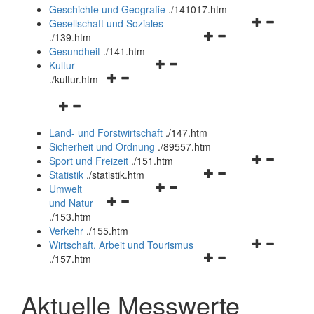
und
Geschichte und Geografie
.
/141017.htm
schließen
Navigationsm
Gesellschaft und Soziales
Navigationsmenü
öffnen
.
/139.htm
öffnen
und
Gesundheit
.
/141.htm
Navigationsmenü
und
schließen
Kultur
Navigationsmenü
öffnen
schließen
.
/kultur.htm
öffnen
und
Navigationsmenü
und
schließen
öffnen
schließen
Land- und Forstwirtschaft
.
/147.htm
und
Sicherheit und Ordnung
.
/89557.htm
schließen
Navigationsm
Sport und Freizeit
.
/151.htm
Navigationsmenü
öffnen
Statistik
.
/statistik.htm
Navigationsmenü
öffnen
und
Umwelt
Navigationsmenü
öffnen
und
schließen
und Natur
öffnen
und
schließen
.
/153.htm
und
schließen
Verkehr
.
/155.htm
schließen
Navigationsm
Wirtschaft, Arbeit und Tourismus
Navigationsmenü
öffnen
.
/157.htm
öffnen
und
und
schließen
Aktuelle Messwerte
schließen