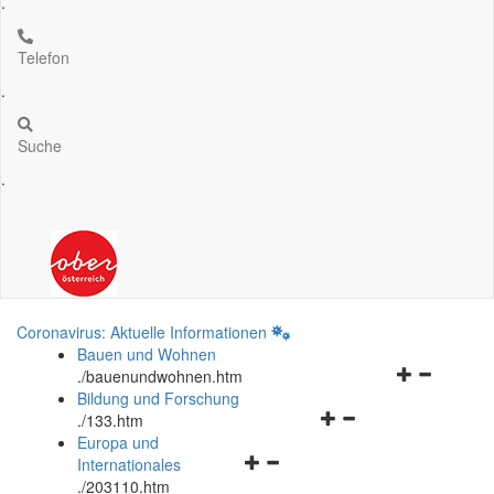
.
Telefon
.
Suche
.
Coronavirus: Aktuelle Informationen
Bauen und Wohnen
Navigationsm
.
/bauenundwohnen.htm
öffnen
Bildung und Forschung
Navigationsmenü
und
.
/133.htm
öffnen
schließen
Europa und
Navigationsmenü
und
Internationales
öffnen
schließen
.
/203110.htm