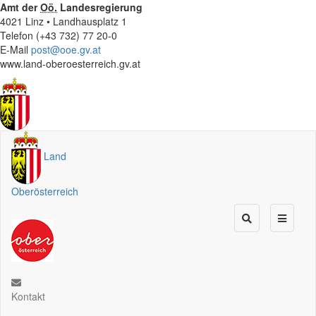
Amt der
Oö.
Landesregierung
4021 Linz • Landhausplatz 1
Telefon (+43 732) 77 20-0
E-Mail
post@ooe.gv.at
www.land-oberoesterreich.gv.at
Land
Oberösterreich
Kontakt