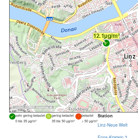
Quellen:
DORIS
,
basemap.at
Station
sehr gering belastet
gering belastet
belastet
0 bis 35 µg/m³
35 bis 50 µg/m³
> 50 µg/m³
Linz-Neue Welt
Enns-Kristein 3