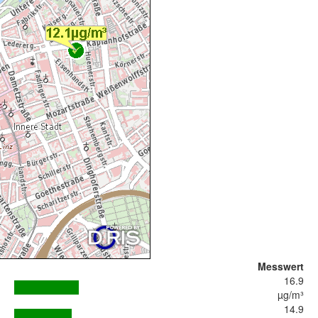
Messwert
16.9
µg/m³
14.9