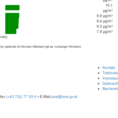
10.1
µg/m³
9.9 µg/m³
9.4 µg/m³
9.3 µg/m³
7.9 µg/m³
netz.
 gleitende 24-Stunden Mittelwert gilt als vorläufiger Richtwert.
Kontakt
.
Telefonb
Impress
Datensch
Barrierefr
efon
(+43 732) 77 20-0
• E-Mail
post@ooe.gv.at