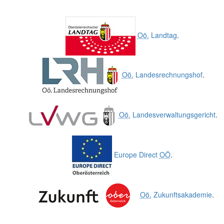
Oö.
Landtag
.
Oö.
Landesrechnungshof
.
Oö.
Landesverwaltungsgericht
.
Europe Direct
OÖ
.
Oö.
Zukunftsakademie
.