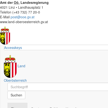
Amt der
Oö.
Landesregierung
4021 Linz • Landhausplatz 1
Telefon (+43 732) 77 20-0
E-Mail
post@ooe.gv.at
www.land-oberoesterreich.gv.at
Accesskeys
Land
Oberösterreich
Schnellsuche
Schnellsuche
Suchen