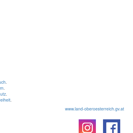
uch
.
um
.
utz
.
eiheit
.
www.land-oberoesterreich.gv.at