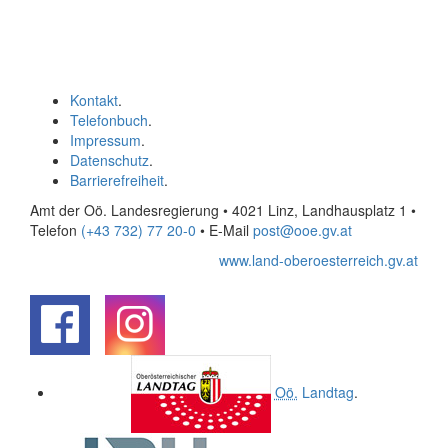
Kontakt
.
Telefonbuch
.
Impressum
.
Datenschutz
.
Barrierefreiheit
.
Amt der Oö. Landesregierung • 4021 Linz, Landhausplatz 1
•
Telefon
(+43 732) 77 20-0
• E-Mail
post@ooe.gv.at
www.land-oberoesterreich.gv.at
.
.
Oö.
Landtag
.