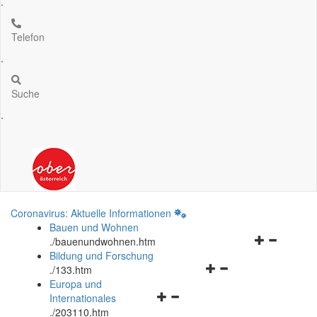
.
Telefon
.
Suche
.
Coronavirus: Aktuelle Informationen
Bauen und Wohnen
Navigationsm
.
/bauenundwohnen.htm
öffnen
Bildung und Forschung
Navigationsmenü
und
.
/133.htm
öffnen
schließen
Europa und
Navigationsmenü
und
Internationales
öffnen
schließen
.
/203110.htm