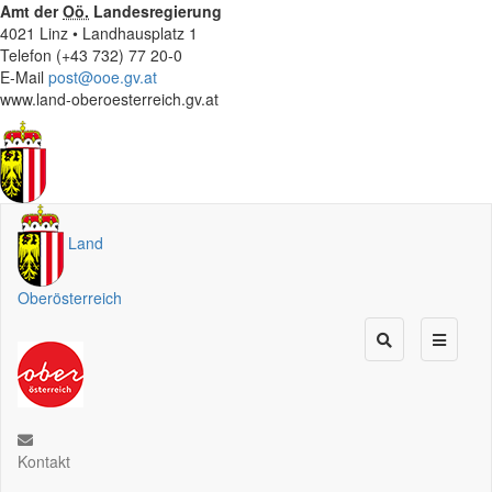
Amt der
Oö.
Landesregierung
4021 Linz • Landhausplatz 1
Telefon (+43 732) 77 20-0
E-Mail
post@ooe.gv.at
www.land-oberoesterreich.gv.at
Land
Oberösterreich
Kontakt