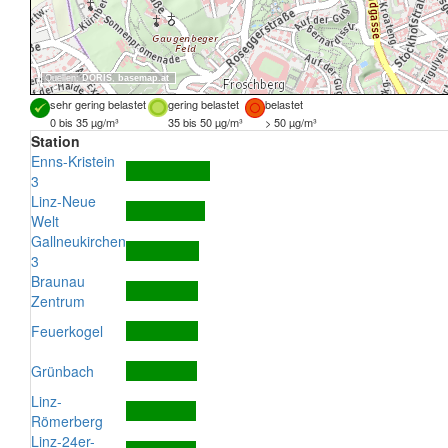
Quellen:
DORIS
,
basemap.at
sehr gering belastet
gering belastet
belastet
0 bis 35 µg/m³
35 bis 50 µg/m³
> 50 µg/m³
Station
Enns-Kristein
3
Linz-Neue
Welt
Gallneukirchen
3
Braunau
Zentrum
Feuerkogel
Grünbach
Linz-
Römerberg
Linz-24er-