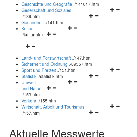
und
Geschichte und Geografie
.
/141017.htm
schließen
Navigationsm
Gesellschaft und Soziales
Navigationsmenü
öffnen
.
/139.htm
öffnen
und
Gesundheit
.
/141.htm
Navigationsmenü
und
schließen
Kultur
Navigationsmenü
öffnen
schließen
.
/kultur.htm
öffnen
und
Navigationsmenü
und
schließen
öffnen
schließen
Land- und Forstwirtschaft
.
/147.htm
und
Sicherheit und Ordnung
.
/89557.htm
schließen
Navigationsm
Sport und Freizeit
.
/151.htm
Navigationsmenü
öffnen
Statistik
.
/statistik.htm
Navigationsmenü
öffnen
und
Umwelt
Navigationsmenü
öffnen
und
schließen
und Natur
öffnen
und
schließen
.
/153.htm
und
schließen
Verkehr
.
/155.htm
schließen
Navigationsm
Wirtschaft, Arbeit und Tourismus
Navigationsmenü
öffnen
.
/157.htm
öffnen
und
und
schließen
Aktuelle Messwerte
schließen