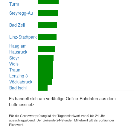
Turm
Steyregg-Au
Bad Zell
Linz-Stadtpark
Haag am
Hausruck
Steyr
Wels
Traun
Lenzing 3
Vöcklabruck
Bad Ischl
Es handelt sich um vorläufige Online-Rohdaten aus dem
Luftmessnetz.
Für die Grenzwertprüfung ist der Tagesmittelwert von 0 bis 24 Uhr
ausschlaggebend. Der gleitende 24-Stunden Mittelwert gilt als vorläufiger
Richtwert.