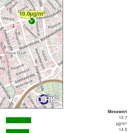
Messwert
15.7
µg/m³
14.5