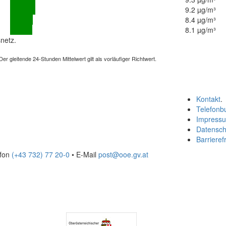
9.2 µg/m³
8.4 µg/m³
8.1 µg/m³
netz.
 gleitende 24-Stunden Mittelwert gilt als vorläufiger Richtwert.
Kontakt
.
Telefonb
Impress
Datensch
Barrierefr
efon
(+43 732) 77 20-0
• E-Mail
post@ooe.gv.at