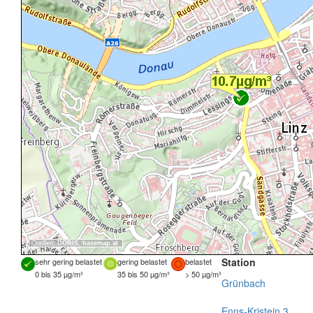
Quellen:
DORIS
,
basemap.at
Station
sehr gering belastet
gering belastet
belastet
0 bis 35 µg/m³
35 bis 50 µg/m³
> 50 µg/m³
Grünbach
Enns-Kristein 3