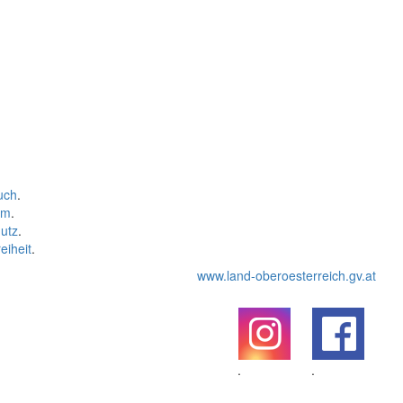
uch
.
um
.
utz
.
eiheit
.
www.land-oberoesterreich.gv.at
.
.