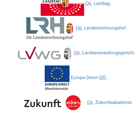
Oö.
Landtag
.
Oö.
Landesrechnungshof
.
Oö.
Landesverwaltungsgericht
.
Europe Direct
OÖ
.
Oö.
Zukunftsakademie
.