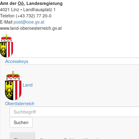
Amt der
Oö.
Landesregierung
4021 Linz • Landhausplatz 1
Telefon (+43 732) 77 20-0
E-Mail
post@ooe.gv.at
www.land-oberoesterreich.gv.at
Accesskeys
Land
Oberösterreich
Schnellsuche
Schnellsuche
Suchen