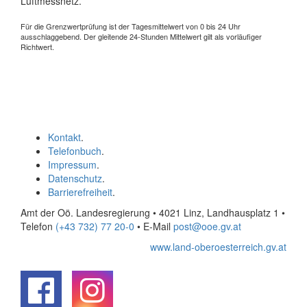
Luftmessnetz.
Für die Grenzwertprüfung ist der Tagesmittelwert von 0 bis 24 Uhr
ausschlaggebend. Der gleitende 24-Stunden Mittelwert gilt als vorläufiger
Richtwert.
Kontakt
.
Telefonbuch
.
Impressum
.
Datenschutz
.
Barrierefreiheit
.
Amt der Oö. Landesregierung • 4021 Linz, Landhausplatz 1
•
Telefon
(+43 732) 77 20-0
• E-Mail
post@ooe.gv.at
www.land-oberoesterreich.gv.at