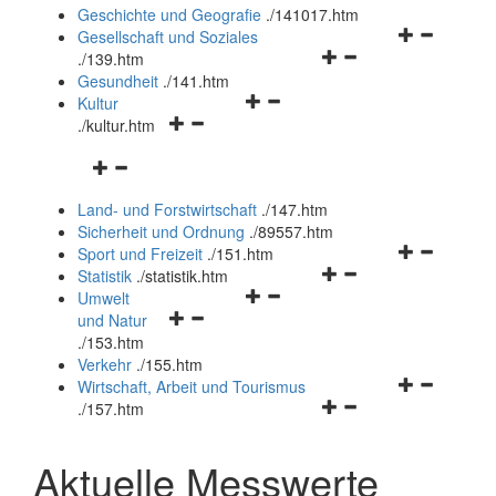
und
Geschichte und Geografie
.
/141017.htm
schließen
Navigationsm
Gesellschaft und Soziales
Navigationsmenü
öffnen
.
/139.htm
öffnen
und
Gesundheit
.
/141.htm
Navigationsmenü
und
schließen
Kultur
Navigationsmenü
öffnen
schließen
.
/kultur.htm
öffnen
und
Navigationsmenü
und
schließen
öffnen
schließen
Land- und Forstwirtschaft
.
/147.htm
und
Sicherheit und Ordnung
.
/89557.htm
schließen
Navigationsm
Sport und Freizeit
.
/151.htm
Navigationsmenü
öffnen
Statistik
.
/statistik.htm
Navigationsmenü
öffnen
und
Umwelt
Navigationsmenü
öffnen
und
schließen
und Natur
öffnen
und
schließen
.
/153.htm
und
schließen
Verkehr
.
/155.htm
schließen
Navigationsm
Wirtschaft, Arbeit und Tourismus
Navigationsmenü
öffnen
.
/157.htm
öffnen
und
und
schließen
Aktuelle Messwerte
schließen