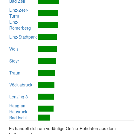
Bad Zell
Linz-24er-
Turm
Linz-
Römerberg
Linz-Stadtpark
Wels
Steyr
Traun
Vöcklabruck
Lenzing 3
Haag am
Hausruck
Bad Ischl
Es handelt sich um vorläufige Online-Rohdaten aus dem