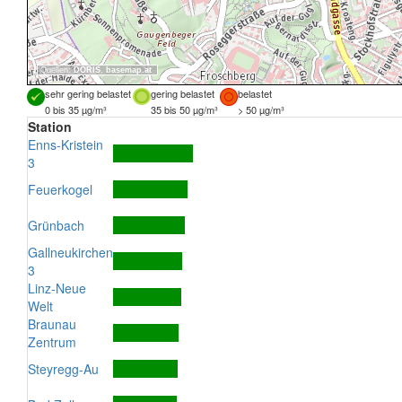
Quellen:
DORIS
,
basemap.at
sehr gering belastet
gering belastet
belastet
0 bis 35 µg/m³
35 bis 50 µg/m³
> 50 µg/m³
Station
Enns-Kristein
3
Feuerkogel
Grünbach
Gallneukirchen
3
Linz-Neue
Welt
Braunau
Zentrum
Steyregg-Au