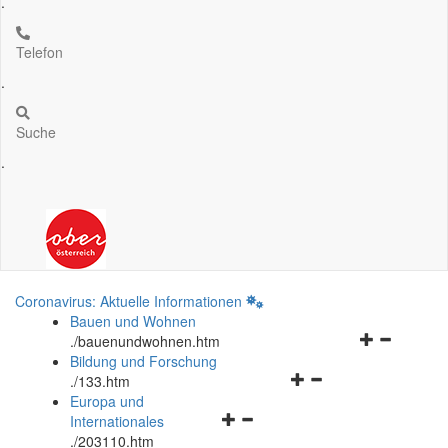
.
Telefon
.
Suche
.
Coronavirus: Aktuelle Informationen
Bauen und Wohnen
Navigationsm
.
/bauenundwohnen.htm
öffnen
Bildung und Forschung
Navigationsmenü
und
.
/133.htm
öffnen
schließen
Europa und
Navigationsmenü
und
Internationales
öffnen
schließen
.
/203110.htm