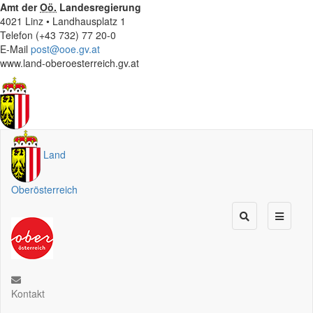
Amt der
Oö.
Landesregierung
4021 Linz • Landhausplatz 1
Telefon (+43 732) 77 20-0
E-Mail
post@ooe.gv.at
www.land-oberoesterreich.gv.at
Land
Oberösterreich
Kontakt