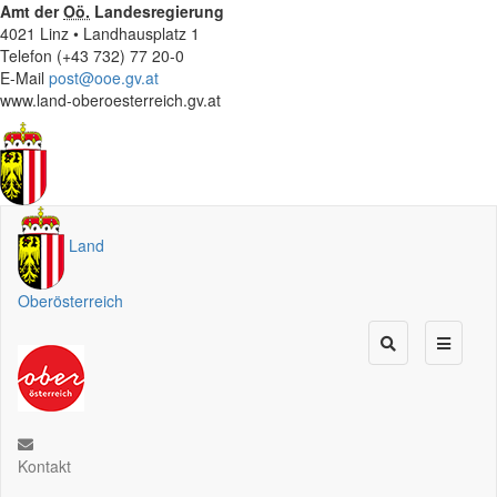
Amt der
Oö.
Landesregierung
4021 Linz • Landhausplatz 1
Telefon (+43 732) 77 20-0
E-Mail
post@ooe.gv.at
www.land-oberoesterreich.gv.at
Land
Oberösterreich
Kontakt