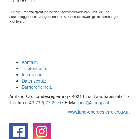
Luftmessnetz.
Für die Grenzwertprüfung ist der Tagesmittelwert von 0 bis 24 Uhr
ausschlaggebend. Der gleitende 24-Stunden Mittelwert gilt als vorläufiger
Richtwert.
Kontakt
.
Telefonbuch
.
Impressum
.
Datenschutz
.
Barrierefreiheit
.
Amt der Oö. Landesregierung • 4021 Linz, Landhausplatz 1
•
Telefon
(+43 732) 77 20-0
• E-Mail
post@ooe.gv.at
www.land-oberoesterreich.gv.at