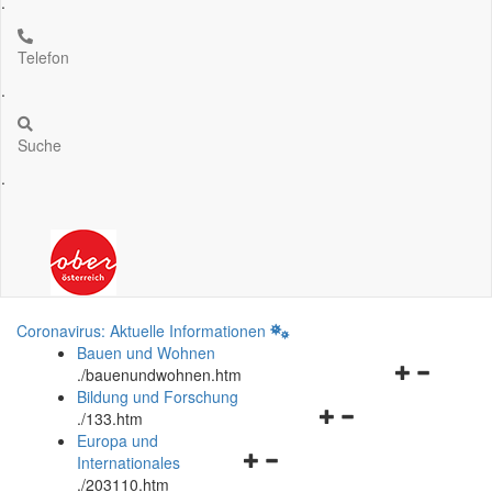
.
Telefon
.
Suche
.
Coronavirus: Aktuelle Informationen
Bauen und Wohnen
Navigationsm
.
/bauenundwohnen.htm
öffnen
Bildung und Forschung
Navigationsmenü
und
.
/133.htm
öffnen
schließen
Europa und
Navigationsmenü
und
Internationales
öffnen
schließen
.
/203110.htm