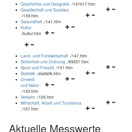
und
Geschichte und Geografie
.
/141017.htm
schließen
Navigationsm
Gesellschaft und Soziales
Navigationsmenü
öffnen
.
/139.htm
öffnen
und
Gesundheit
.
/141.htm
Navigationsmenü
und
schließen
Kultur
Navigationsmenü
öffnen
schließen
.
/kultur.htm
öffnen
und
Navigationsmenü
und
schließen
öffnen
schließen
Land- und Forstwirtschaft
.
/147.htm
und
Sicherheit und Ordnung
.
/89557.htm
schließen
Navigationsm
Sport und Freizeit
.
/151.htm
Navigationsmenü
öffnen
Statistik
.
/statistik.htm
Navigationsmenü
öffnen
und
Umwelt
Navigationsmenü
öffnen
und
schließen
und Natur
öffnen
und
schließen
.
/153.htm
und
schließen
Verkehr
.
/155.htm
schließen
Navigationsm
Wirtschaft, Arbeit und Tourismus
Navigationsmenü
öffnen
.
/157.htm
öffnen
und
und
schließen
Aktuelle Messwerte
schließen