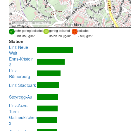
Quellen:
DORIS
,
basemap.at
sehr gering belastet
gering belastet
belastet
0 bis 35 µg/m³
35 bis 50 µg/m³
> 50 µg/m³
Station
Linz-Neue
Welt
Enns-Kristein
3
Linz-
Römerberg
Linz-Stadtpark
Steyregg-Au
Linz-24er-
Turm
Gallneukirchen
3