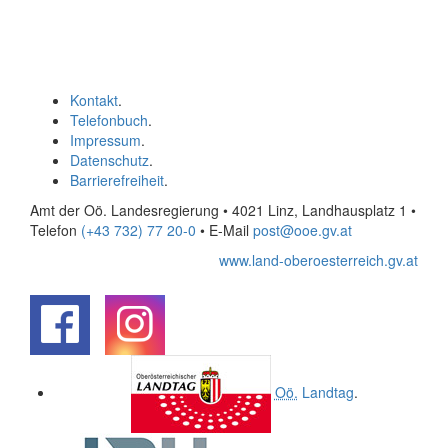
Kontakt
.
Telefonbuch
.
Impressum
.
Datenschutz
.
Barrierefreiheit
.
Amt der Oö. Landesregierung • 4021 Linz, Landhausplatz 1
•
Telefon
(+43 732) 77 20-0
• E-Mail
post@ooe.gv.at
www.land-oberoesterreich.gv.at
.
.
Oö.
Landtag
.