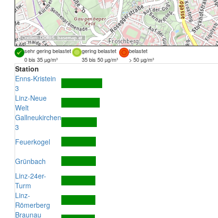
Quellen:
DORIS
,
basemap.at
sehr gering belastet
gering belastet
belastet
0 bis 35 µg/m³
35 bis 50 µg/m³
> 50 µg/m³
Station
Enns-Kristein
3
Linz-Neue
Welt
Gallneukirchen
3
Feuerkogel
Grünbach
Linz-24er-
Turm
Linz-
Römerberg
Braunau