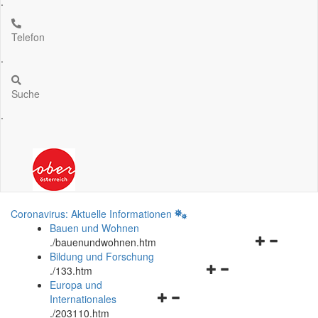
.
Telefon
.
Suche
.
Coronavirus: Aktuelle Informationen
Bauen und Wohnen
Navigationsm
.
/bauenundwohnen.htm
öffnen
Bildung und Forschung
Navigationsmenü
und
.
/133.htm
öffnen
schließen
Europa und
Navigationsmenü
und
Internationales
öffnen
schließen
.
/203110.htm