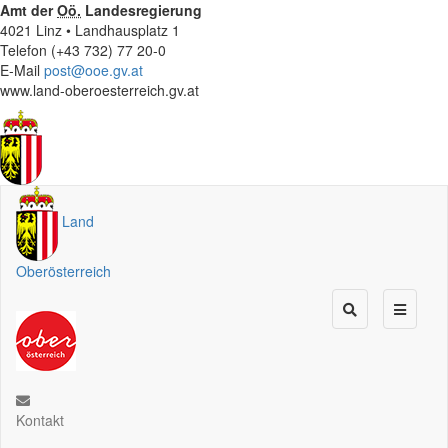
Amt der
Oö.
Landesregierung
4021 Linz • Landhausplatz 1
Telefon (+43 732) 77 20-0
E-Mail
post@ooe.gv.at
www.land-oberoesterreich.gv.at
Land
Oberösterreich
Kontakt