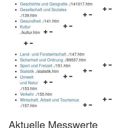
und
Geschichte und Geografie
.
/141017.htm
schließen
Navigationsm
Gesellschaft und Soziales
Navigationsmenü
öffnen
.
/139.htm
öffnen
und
Gesundheit
.
/141.htm
Navigationsmenü
und
schließen
Kultur
Navigationsmenü
öffnen
schließen
.
/kultur.htm
öffnen
und
Navigationsmenü
und
schließen
öffnen
schließen
Land- und Forstwirtschaft
.
/147.htm
und
Sicherheit und Ordnung
.
/89557.htm
schließen
Navigationsm
Sport und Freizeit
.
/151.htm
Navigationsmenü
öffnen
Statistik
.
/statistik.htm
Navigationsmenü
öffnen
und
Umwelt
Navigationsmenü
öffnen
und
schließen
und Natur
öffnen
und
schließen
.
/153.htm
und
schließen
Verkehr
.
/155.htm
schließen
Navigationsm
Wirtschaft, Arbeit und Tourismus
Navigationsmenü
öffnen
.
/157.htm
öffnen
und
und
schließen
Aktuelle Messwerte
schließen