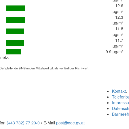
12.6
µg/m³
12.3
µg/m³
11.8
µg/m³
11.7
µg/m³
9.9 µg/m³
netz.
 gleitende 24-Stunden Mittelwert gilt als vorläufiger Richtwert.
Kontakt
.
Telefonb
Impress
Datensch
Barrierefr
efon
(+43 732) 77 20-0
• E-Mail
post@ooe.gv.at