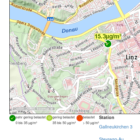
Quellen:
DORIS
,
basemap.at
Station
sehr gering belastet
gering belastet
belastet
0 bis 35 µg/m³
35 bis 50 µg/m³
> 50 µg/m³
Gallneukirchen 3
Steyregg-Au