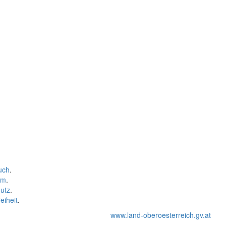
uch
.
um
.
utz
.
eiheit
.
www.land-oberoesterreich.gv.at