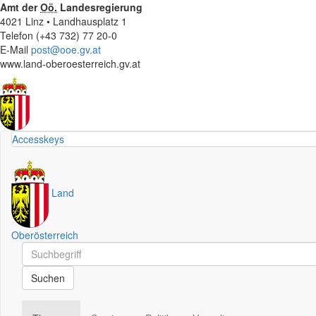
Amt der
Oö.
Landesregierung
4021 Linz • Landhausplatz 1
Telefon (+43 732) 77 20-0
E-Mail
post@ooe.gv.at
www.land-oberoesterreich.gv.at
Accesskeys
Land
Oberösterreich
Schnellsuche
Schnellsuche
Suchen