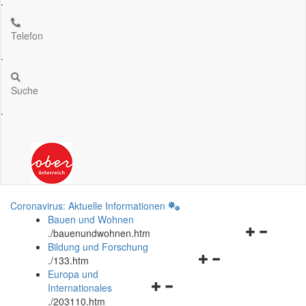
.
Telefon
.
Suche
.
Coronavirus: Aktuelle Informationen
Bauen und Wohnen
Navigationsm
.
/bauenundwohnen.htm
öffnen
Bildung und Forschung
Navigationsmenü
und
.
/133.htm
öffnen
schließen
Europa und
Navigationsmenü
und
Internationales
öffnen
schließen
.
/203110.htm