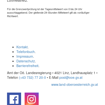
Luftmessnetz.
Für die Grenzwertprüfung ist der Tagesmittelwert von 0 bis 24 Uhr
ausschlaggebend. Der gleitende 24-Stunden Mittelwert gilt als vorläufiger
Richtwert.
Kontakt
.
Telefonbuch
.
Impressum
.
Datenschutz
.
Barrierefreiheit
.
Amt der Oö. Landesregierung • 4021 Linz, Landhausplatz 1
•
Telefon
(+43 732) 77 20-0
• E-Mail
post@ooe.gv.at
www.land-oberoesterreich.gv.at