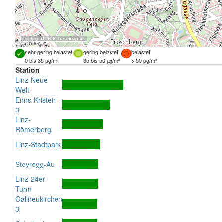
Quellen:
DORIS
,
basemap.at
sehr gering belastet
gering belastet
belastet
0 bis 35 µg/m³
35 bis 50 µg/m³
> 50 µg/m³
Station
Linz-Neue
Welt
Enns-Kristein
3
Linz-
Römerberg
Linz-Stadtpark
Steyregg-Au
Linz-24er-
Turm
Gallneukirchen
3