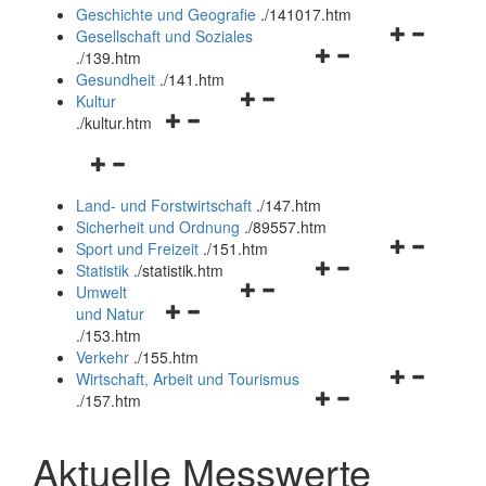
und
Geschichte und Geografie
.
/141017.htm
schließen
Navigationsm
Gesellschaft und Soziales
Navigationsmenü
öffnen
.
/139.htm
öffnen
und
Gesundheit
.
/141.htm
Navigationsmenü
und
schließen
Kultur
Navigationsmenü
öffnen
schließen
.
/kultur.htm
öffnen
und
Navigationsmenü
und
schließen
öffnen
schließen
Land- und Forstwirtschaft
.
/147.htm
und
Sicherheit und Ordnung
.
/89557.htm
schließen
Navigationsm
Sport und Freizeit
.
/151.htm
Navigationsmenü
öffnen
Statistik
.
/statistik.htm
Navigationsmenü
öffnen
und
Umwelt
Navigationsmenü
öffnen
und
schließen
und Natur
öffnen
und
schließen
.
/153.htm
und
schließen
Verkehr
.
/155.htm
schließen
Navigationsm
Wirtschaft, Arbeit und Tourismus
Navigationsmenü
öffnen
.
/157.htm
öffnen
und
und
schließen
Aktuelle Messwerte
schließen