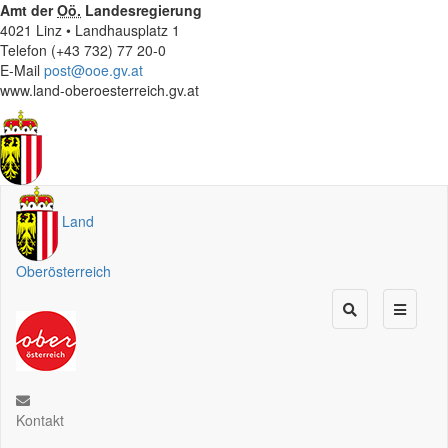
Amt der
Oö.
Landesregierung
4021 Linz • Landhausplatz 1
Telefon (+43 732) 77 20-0
E-Mail
post@ooe.gv.at
www.land-oberoesterreich.gv.at
Land
Oberösterreich
Kontakt