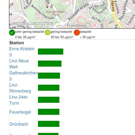
Quellen:
DORIS
,
basemap.at
sehr gering belastet
gering belastet
belastet
0 bis 35 µg/m³
35 bis 50 µg/m³
> 50 µg/m³
Station
Enns-Kristein
3
Linz-Neue
Welt
Gallneukirchen
3
Linz-
Römerberg
Linz-24er-
Turm
Feuerkogel
Grünbach