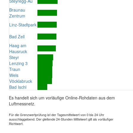
Steyregg-Au
Braunau
Zentrum
Linz-Stadtpark
Bad Zell
Haag am
Hausruck
Steyr
Lenzing 3
Traun
Wels
Vöcklabruck
Bad Ischl
Es handelt sich um vorläufige Online-Rohdaten aus dem
Luftmessnetz.
Für die Grenzwertprüfung ist der Tagesmittelwert von 0 bis 24 Uhr
ausschlaggebend. Der gleitende 24-Stunden Mittelwert gilt als vorläufiger
Richtwert.