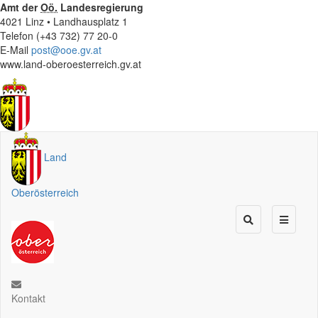
Amt der
Oö.
Landesregierung
4021 Linz • Landhausplatz 1
Telefon (+43 732) 77 20-0
E-Mail
post@ooe.gv.at
www.land-oberoesterreich.gv.at
Land
Oberösterreich
Kontakt