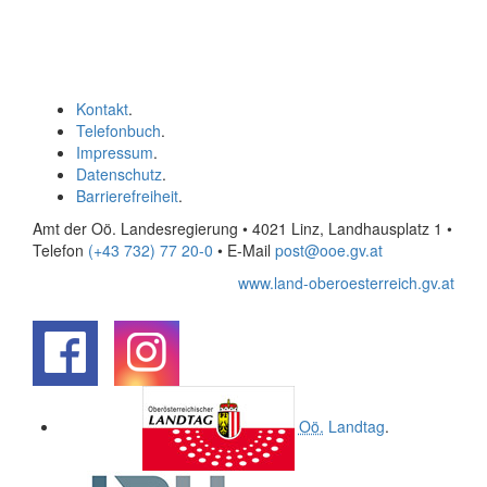
Kontakt
.
Telefonbuch
.
Impressum
.
Datenschutz
.
Barrierefreiheit
.
Amt der Oö. Landesregierung • 4021 Linz, Landhausplatz 1
•
Telefon
(+43 732) 77 20-0
• E-Mail
post@ooe.gv.at
www.land-oberoesterreich.gv.at
.
.
Oö.
Landtag
.