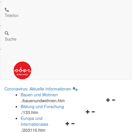
.
Telefon
.
Suche
.
Coronavirus: Aktuelle Informationen
Bauen und Wohnen
Navigationsm
.
/bauenundwohnen.htm
öffnen
Bildung und Forschung
Navigationsmenü
und
.
/133.htm
öffnen
schließen
Europa und
Navigationsmenü
und
Internationales
öffnen
schließen
.
/203110.htm