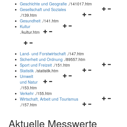
und
Geschichte und Geografie
.
/141017.htm
schließen
Navigationsm
Gesellschaft und Soziales
Navigationsmenü
öffnen
.
/139.htm
öffnen
und
Gesundheit
.
/141.htm
Navigationsmenü
und
schließen
Kultur
Navigationsmenü
öffnen
schließen
.
/kultur.htm
öffnen
und
Navigationsmenü
und
schließen
öffnen
schließen
Land- und Forstwirtschaft
.
/147.htm
und
Sicherheit und Ordnung
.
/89557.htm
schließen
Navigationsm
Sport und Freizeit
.
/151.htm
Navigationsmenü
öffnen
Statistik
.
/statistik.htm
Navigationsmenü
öffnen
und
Umwelt
Navigationsmenü
öffnen
und
schließen
und Natur
öffnen
und
schließen
.
/153.htm
und
schließen
Verkehr
.
/155.htm
schließen
Navigationsm
Wirtschaft, Arbeit und Tourismus
Navigationsmenü
öffnen
.
/157.htm
öffnen
und
und
schließen
Aktuelle Messwerte
schließen