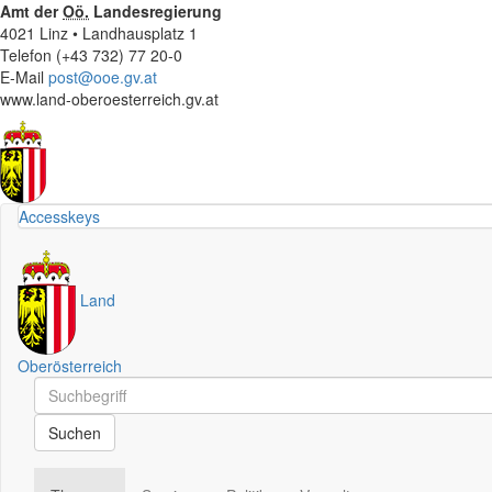
Amt der
Oö.
Landesregierung
4021 Linz • Landhausplatz 1
Telefon (+43 732) 77 20-0
E-Mail
post@ooe.gv.at
www.land-oberoesterreich.gv.at
Accesskeys
Land
Oberösterreich
Schnellsuche
Schnellsuche
Suchen