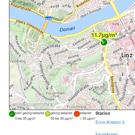
Quellen:
DORIS
,
basemap.at
Station
sehr gering belastet
gering belastet
belastet
0 bis 35 µg/m³
35 bis 50 µg/m³
> 50 µg/m³
Enns-Kristein 3
Feuerkogel