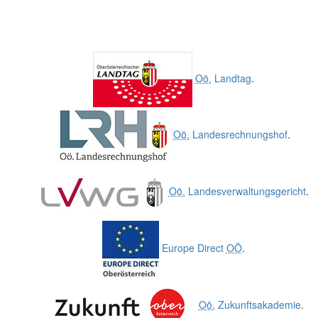
Oö.
Landtag
.
Oö.
Landesrechnungshof
.
Oö.
Landesverwaltungsgericht
.
Europe Direct
OÖ
.
Oö.
Zukunftsakademie
.