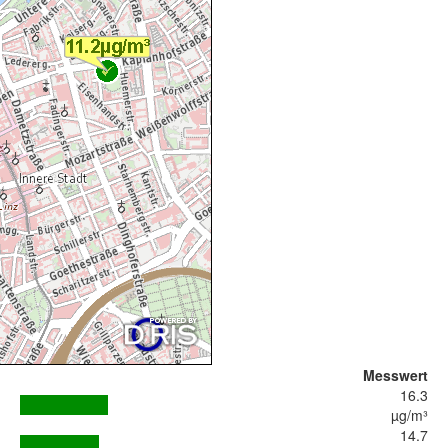
Messwert
16.3
µg/m³
14.7