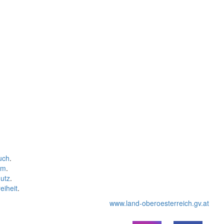
uch
.
um
.
utz
.
eiheit
.
www.land-oberoesterreich.gv.at