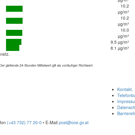
10.2
µg/m³
10.2
µg/m³
10.0
µg/m³
9.5 µg/m³
8.1 µg/m³
netz.
 gleitende 24-Stunden Mittelwert gilt als vorläufiger Richtwert.
Kontakt
.
Telefonb
Impress
Datensch
Barrierefr
efon
(+43 732) 77 20-0
• E-Mail
post@ooe.gv.at