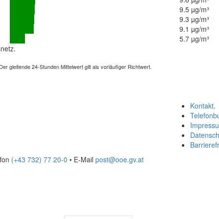
9.5 µg/m³
9.3 µg/m³
9.1 µg/m³
5.7 µg/m³
netz.
 gleitende 24-Stunden Mittelwert gilt als vorläufiger Richtwert.
Kontakt
.
Telefonb
Impress
Datensch
Barrierefr
efon
(+43 732) 77 20-0
• E-Mail
post@ooe.gv.at