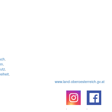
uch
.
um
.
utz
.
eiheit
.
www.land-oberoesterreich.gv.at
.
.