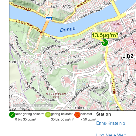
Quellen:
DORIS
,
basemap.at
Station
sehr gering belastet
gering belastet
belastet
0 bis 35 µg/m³
35 bis 50 µg/m³
> 50 µg/m³
Enns-Kristein 3
Linz-Neue Welt