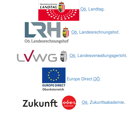
Oö.
Landtag
.
Oö.
Landesrechnungshof
.
Oö.
Landesverwaltungsgericht
.
Europe Direct
OÖ
.
Oö.
Zukunftsakademie
.