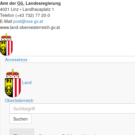
Amt der
Oö.
Landesregierung
4021 Linz • Landhausplatz 1
Telefon (+43 732) 77 20-0
E-Mail
post@ooe.gv.at
www.land-oberoesterreich.gv.at
Accesskeys
Land
Oberösterreich
Schnellsuche
Schnellsuche
Suchen