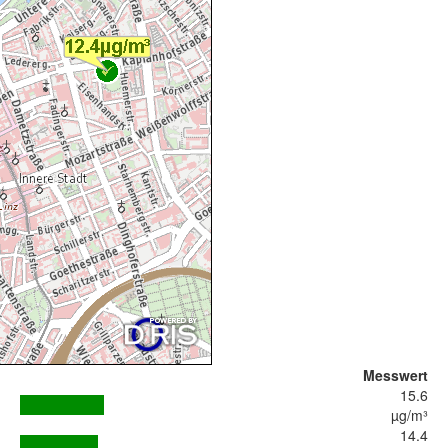
Messwert
15.6
µg/m³
14.4