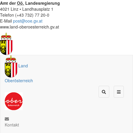
Amt der
Oö.
Landesregierung
4021 Linz • Landhausplatz 1
Telefon (+43 732) 77 20-0
E-Mail
post@ooe.gv.at
www.land-oberoesterreich.gv.at
Land
Oberösterreich
Kontakt