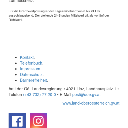
Luftmessnetz.
Für die Grenzwertprüfung ist der Tagesmittelwert von 0 bis 24 Uhr
ausschlaggebend. Der gleitende 24-Stunden Mittelwert gilt als vorläufiger
Richtwert.
Kontakt
.
Telefonbuch
.
Impressum
.
Datenschutz
.
Barrierefreiheit
.
Amt der Oö. Landesregierung • 4021 Linz, Landhausplatz 1
•
Telefon
(+43 732) 77 20-0
• E-Mail
post@ooe.gv.at
www.land-oberoesterreich.gv.at