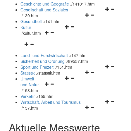
und
Geschichte und Geografie
.
/141017.htm
schließen
Navigationsm
Gesellschaft und Soziales
Navigationsmenü
öffnen
.
/139.htm
öffnen
und
Gesundheit
.
/141.htm
Navigationsmenü
und
schließen
Kultur
Navigationsmenü
öffnen
schließen
.
/kultur.htm
öffnen
und
Navigationsmenü
und
schließen
öffnen
schließen
Land- und Forstwirtschaft
.
/147.htm
und
Sicherheit und Ordnung
.
/89557.htm
schließen
Navigationsm
Sport und Freizeit
.
/151.htm
Navigationsmenü
öffnen
Statistik
.
/statistik.htm
Navigationsmenü
öffnen
und
Umwelt
Navigationsmenü
öffnen
und
schließen
und Natur
öffnen
und
schließen
.
/153.htm
und
schließen
Verkehr
.
/155.htm
schließen
Navigationsm
Wirtschaft, Arbeit und Tourismus
Navigationsmenü
öffnen
.
/157.htm
öffnen
und
und
schließen
Aktuelle Messwerte
schließen