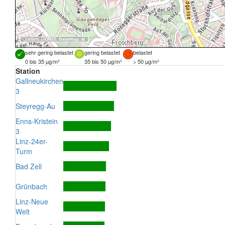
Quellen:
DORIS
,
basemap.at
sehr gering belastet
gering belastet
belastet
0 bis 35 µg/m³
35 bis 50 µg/m³
> 50 µg/m³
Station
Gallneukirchen
3
Steyregg-Au
Enns-Kristein
3
Linz-24er-
Turm
Bad Zell
Grünbach
Linz-Neue
Welt