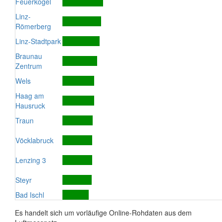
Feuerkogel
Linz-
Römerberg
Linz-Stadtpark
Braunau
Zentrum
Wels
Haag am
Hausruck
Traun
Vöcklabruck
Lenzing 3
Steyr
Bad Ischl
Es handelt sich um vorläufige Online-Rohdaten aus dem