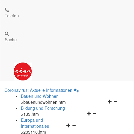
.
Telefon
.
Suche
.
Coronavirus: Aktuelle Informationen
Bauen und Wohnen
Navigationsm
.
/bauenundwohnen.htm
öffnen
Bildung und Forschung
Navigationsmenü
und
.
/133.htm
öffnen
schließen
Europa und
Navigationsmenü
und
Internationales
öffnen
schließen
.
/203110.htm