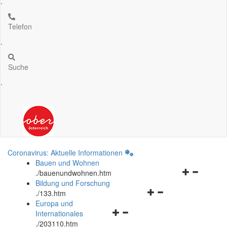
.
Telefon
.
Suche
.
Coronavirus: Aktuelle Informationen
Bauen und Wohnen
Navigationsm
.
/bauenundwohnen.htm
öffnen
Bildung und Forschung
Navigationsmenü
und
.
/133.htm
öffnen
schließen
Europa und
Navigationsmenü
und
Internationales
öffnen
schließen
.
/203110.htm