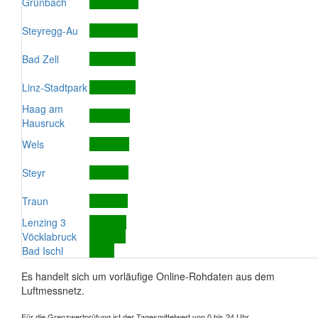
Grünbach
Steyregg-Au
Bad Zell
Linz-Stadtpark
Haag am
Hausruck
Wels
Steyr
Traun
Lenzing 3
Vöcklabruck
Bad Ischl
Es handelt sich um vorläufige Online-Rohdaten aus dem
Luftmessnetz.
Für die Grenzwertprüfung ist der Tagesmittelwert von 0 bis 24 Uhr