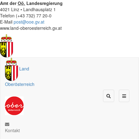
Amt der
Oö.
Landesregierung
4021 Linz • Landhausplatz 1
Telefon (+43 732) 77 20-0
E-Mail
post@ooe.gv.at
www.land-oberoesterreich.gv.at
Land
Oberösterreich
Kontakt