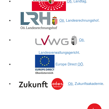
Oö.
Landtag
.
Oö.
Landesrechnungshof
.
Oö.
Landesverwaltungsgericht
.
Europe Direct
OÖ
.
Oö.
Zukunftsakademie
.