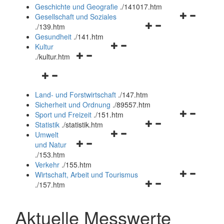
und
Geschichte und Geografie
.
/141017.htm
schließen
Navigationsm
Gesellschaft und Soziales
Navigationsmenü
öffnen
.
/139.htm
öffnen
und
Gesundheit
.
/141.htm
Navigationsmenü
und
schließen
Kultur
Navigationsmenü
öffnen
schließen
.
/kultur.htm
öffnen
und
Navigationsmenü
und
schließen
öffnen
schließen
Land- und Forstwirtschaft
.
/147.htm
und
Sicherheit und Ordnung
.
/89557.htm
schließen
Navigationsm
Sport und Freizeit
.
/151.htm
Navigationsmenü
öffnen
Statistik
.
/statistik.htm
Navigationsmenü
öffnen
und
Umwelt
Navigationsmenü
öffnen
und
schließen
und Natur
öffnen
und
schließen
.
/153.htm
und
schließen
Verkehr
.
/155.htm
schließen
Navigationsm
Wirtschaft, Arbeit und Tourismus
Navigationsmenü
öffnen
.
/157.htm
öffnen
und
und
schließen
Aktuelle Messwerte
schließen