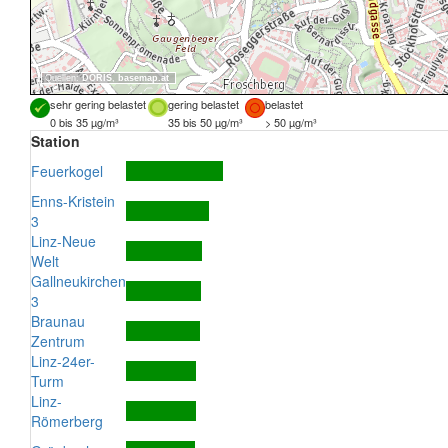
Quellen:
DORIS
,
basemap.at
sehr gering belastet
gering belastet
belastet
0 bis 35 µg/m³
35 bis 50 µg/m³
> 50 µg/m³
Station
Feuerkogel
Enns-Kristein
3
Linz-Neue
Welt
Gallneukirchen
3
Braunau
Zentrum
Linz-24er-
Turm
Linz-
Römerberg