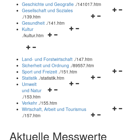
und
Geschichte und Geografie
.
/141017.htm
schließen
Navigationsm
Gesellschaft und Soziales
Navigationsmenü
öffnen
.
/139.htm
öffnen
und
Gesundheit
.
/141.htm
Navigationsmenü
und
schließen
Kultur
Navigationsmenü
öffnen
schließen
.
/kultur.htm
öffnen
und
Navigationsmenü
und
schließen
öffnen
schließen
Land- und Forstwirtschaft
.
/147.htm
und
Sicherheit und Ordnung
.
/89557.htm
schließen
Navigationsm
Sport und Freizeit
.
/151.htm
Navigationsmenü
öffnen
Statistik
.
/statistik.htm
Navigationsmenü
öffnen
und
Umwelt
Navigationsmenü
öffnen
und
schließen
und Natur
öffnen
und
schließen
.
/153.htm
und
schließen
Verkehr
.
/155.htm
schließen
Navigationsm
Wirtschaft, Arbeit und Tourismus
Navigationsmenü
öffnen
.
/157.htm
öffnen
und
und
schließen
Aktuelle Messwerte
schließen