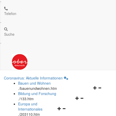
.
Telefon
.
Suche
.
Coronavirus: Aktuelle Informationen
Bauen und Wohnen
Navigationsm
.
/bauenundwohnen.htm
öffnen
Bildung und Forschung
Navigationsmenü
und
.
/133.htm
öffnen
schließen
Europa und
Navigationsmenü
und
Internationales
öffnen
schließen
.
/203110.htm