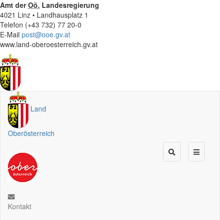
Amt der
Oö.
Landesregierung
4021 Linz • Landhausplatz 1
Telefon (+43 732) 77 20-0
E-Mail
post@ooe.gv.at
www.land-oberoesterreich.gv.at
Land
Oberösterreich
Kontakt