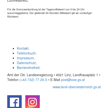
Luftmessnetz.
Für die Grenzwertprüfung ist der Tagesmittelwert von 0 bis 24 Uhr
ausschlaggebend. Der gleitende 24-Stunden Mittelwert gilt als vorläufiger
Richtwert.
Kontakt
.
Telefonbuch
.
Impressum
.
Datenschutz
.
Barrierefreiheit
.
Amt der Oö. Landesregierung • 4021 Linz, Landhausplatz 1
•
Telefon
(+43 732) 77 20-0
• E-Mail
post@ooe.gv.at
www.land-oberoesterreich.gv.at