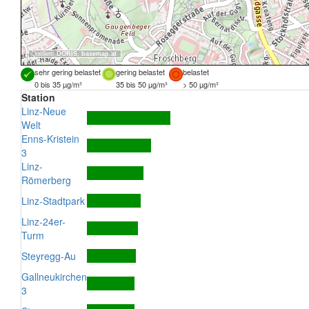
Quellen:
DORIS
,
basemap.at
sehr gering belastet
gering belastet
belastet
0 bis 35 µg/m³
35 bis 50 µg/m³
> 50 µg/m³
Station
Linz-Neue
Welt
Enns-Kristein
3
Linz-
Römerberg
Linz-Stadtpark
Linz-24er-
Turm
Steyregg-Au
Gallneukirchen
3