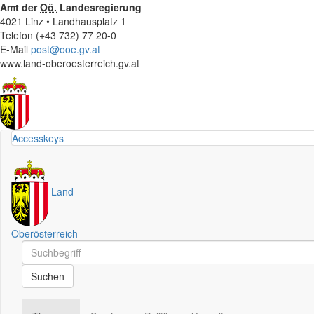
Amt der
Oö.
Landesregierung
4021 Linz • Landhausplatz 1
Telefon (+43 732) 77 20-0
E-Mail
post@ooe.gv.at
www.land-oberoesterreich.gv.at
Accesskeys
Land
Oberösterreich
Schnellsuche
Schnellsuche
Suchen