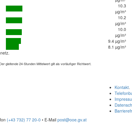
10.3
µg/m³
10.2
µg/m³
10.0
µg/m³
9.4 µg/m³
8.1 µg/m³
netz.
 gleitende 24-Stunden Mittelwert gilt als vorläufiger Richtwert.
Kontakt
.
Telefonb
Impress
Datensch
Barrierefr
efon
(+43 732) 77 20-0
• E-Mail
post@ooe.gv.at