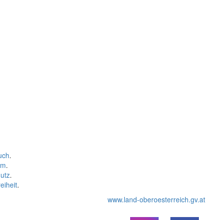
uch
.
um
.
utz
.
eiheit
.
www.land-oberoesterreich.gv.at