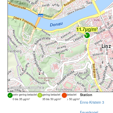
Quellen:
DORIS
,
basemap.at
Station
sehr gering belastet
gering belastet
belastet
0 bis 35 µg/m³
35 bis 50 µg/m³
> 50 µg/m³
Enns-Kristein 3
Feuerkogel