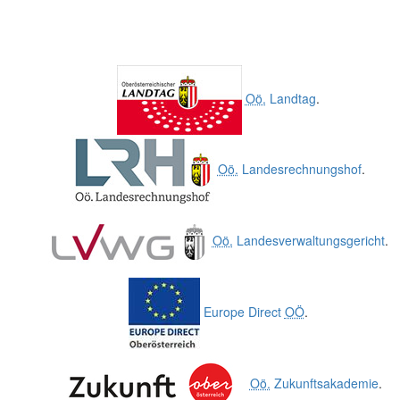
Oö.
Landtag
.
Oö.
Landesrechnungshof
.
Oö.
Landesverwaltungsgericht
.
Europe Direct
OÖ
.
Oö.
Zukunftsakademie
.