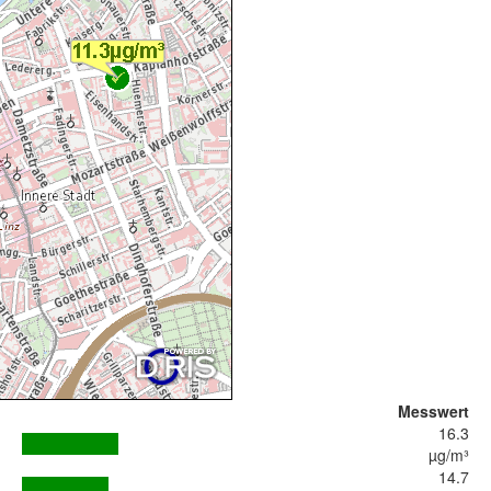
Messwert
16.3
µg/m³
14.7