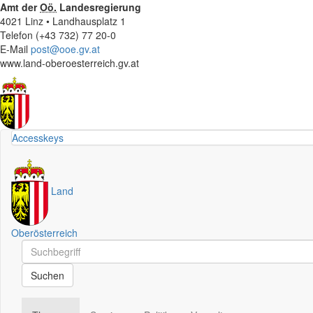
Amt der
Oö.
Landesregierung
4021 Linz • Landhausplatz 1
Telefon (+43 732) 77 20-0
E-Mail
post@ooe.gv.at
www.land-oberoesterreich.gv.at
Accesskeys
Land
Oberösterreich
Schnellsuche
Schnellsuche
Suchen