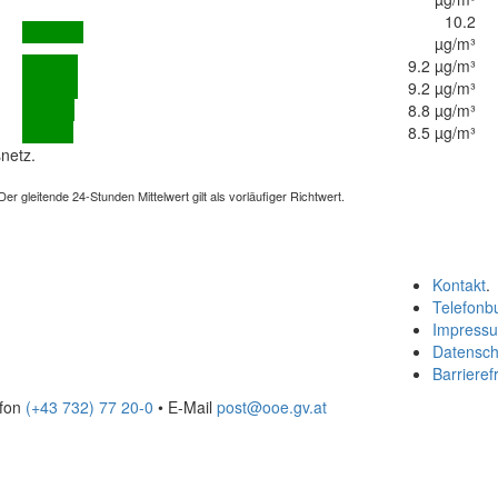
10.2
µg/m³
9.2 µg/m³
9.2 µg/m³
8.8 µg/m³
8.5 µg/m³
netz.
 gleitende 24-Stunden Mittelwert gilt als vorläufiger Richtwert.
Kontakt
.
Telefonb
Impress
Datensch
Barrierefr
efon
(+43 732) 77 20-0
• E-Mail
post@ooe.gv.at