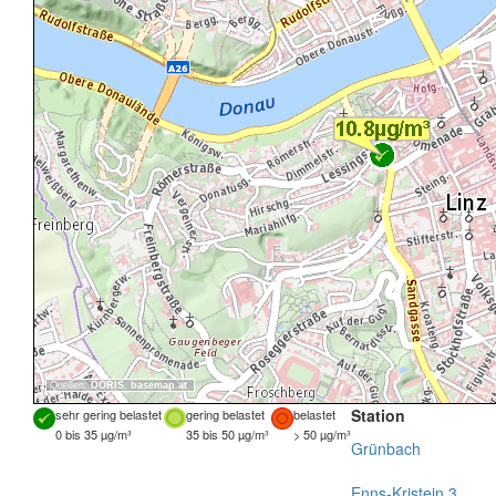
Quellen:
DORIS
,
basemap.at
Station
sehr gering belastet
gering belastet
belastet
0 bis 35 µg/m³
35 bis 50 µg/m³
> 50 µg/m³
Grünbach
Enns-Kristein 3