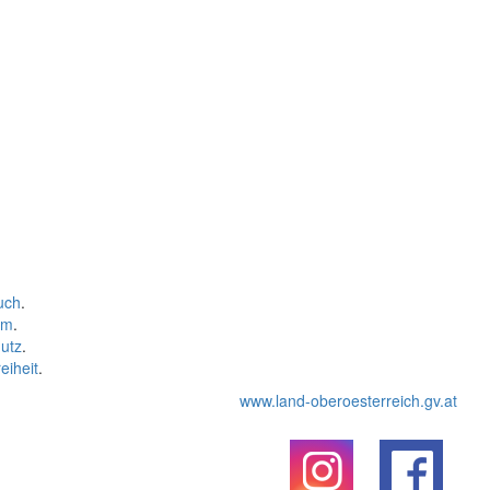
uch
.
um
.
utz
.
eiheit
.
www.land-oberoesterreich.gv.at