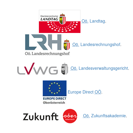
Oö.
Landtag
.
Oö.
Landesrechnungshof
.
Oö.
Landesverwaltungsgericht
.
Europe Direct
OÖ
.
Oö.
Zukunftsakademie
.