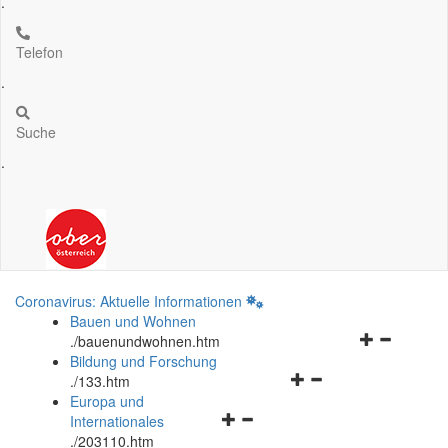
.
Telefon
.
Suche
.
Coronavirus: Aktuelle Informationen
Bauen und Wohnen
Navigationsm
.
/bauenundwohnen.htm
öffnen
Bildung und Forschung
Navigationsmenü
und
.
/133.htm
öffnen
schließen
Europa und
Navigationsmenü
und
Internationales
öffnen
schließen
.
/203110.htm