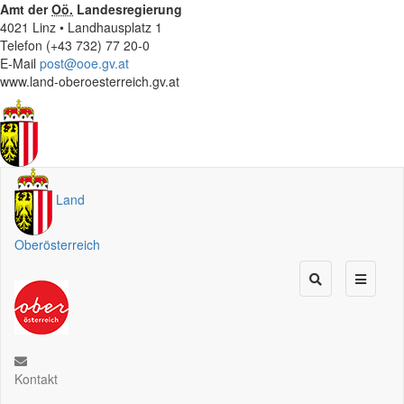
Amt der
Oö.
Landesregierung
4021 Linz • Landhausplatz 1
Telefon (+43 732) 77 20-0
E-Mail
post@ooe.gv.at
www.land-oberoesterreich.gv.at
Land
Oberösterreich
Kontakt