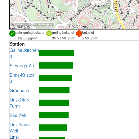
Quellen:
DORIS
,
basemap.at
sehr gering belastet
gering belastet
belastet
0 bis 35 µg/m³
35 bis 50 µg/m³
> 50 µg/m³
Station
Gallneukirchen
3
Steyregg-Au
Enns-Kristein
3
Grünbach
Linz-24er-
Turm
Bad Zell
Linz-Neue
Welt
Linz-