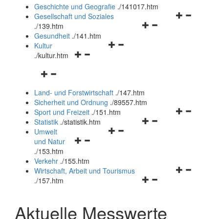
und
Geschichte und Geografie
.
/141017.htm
schließen
Navigationsm
Gesellschaft und Soziales
Navigationsmenü
öffnen
.
/139.htm
öffnen
und
Gesundheit
.
/141.htm
Navigationsmenü
und
schließen
Kultur
Navigationsmenü
öffnen
schließen
.
/kultur.htm
öffnen
und
Navigationsmenü
und
schließen
öffnen
schließen
Land- und Forstwirtschaft
.
/147.htm
und
Sicherheit und Ordnung
.
/89557.htm
schließen
Navigationsm
Sport und Freizeit
.
/151.htm
Navigationsmenü
öffnen
Statistik
.
/statistik.htm
Navigationsmenü
öffnen
und
Umwelt
Navigationsmenü
öffnen
und
schließen
und Natur
öffnen
und
schließen
.
/153.htm
und
schließen
Verkehr
.
/155.htm
schließen
Navigationsm
Wirtschaft, Arbeit und Tourismus
Navigationsmenü
öffnen
.
/157.htm
öffnen
und
und
schließen
Aktuelle Messwerte
schließen