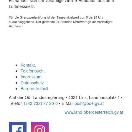
Es handelt sich um vorläufige Online-Rohdaten aus dem
Luftmessnetz.
Für die Grenzwertprüfung ist der Tagesmittelwert von 0 bis 24 Uhr
ausschlaggebend. Der gleitende 24-Stunden Mittelwert gilt als vorläufiger
Richtwert.
Kontakt
.
Telefonbuch
.
Impressum
.
Datenschutz
.
Barrierefreiheit
.
Amt der Oö. Landesregierung • 4021 Linz, Landhausplatz 1
•
Telefon
(+43 732) 77 20-0
• E-Mail
post@ooe.gv.at
www.land-oberoesterreich.gv.at