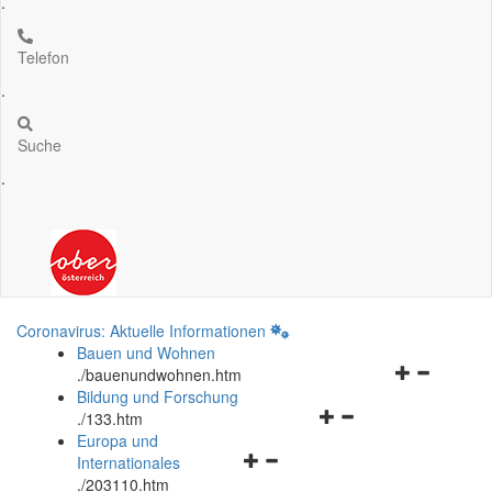
.
Telefon
.
Suche
.
Coronavirus: Aktuelle Informationen
Bauen und Wohnen
Navigationsm
.
/bauenundwohnen.htm
öffnen
Bildung und Forschung
Navigationsmenü
und
.
/133.htm
öffnen
schließen
Europa und
Navigationsmenü
und
Internationales
öffnen
schließen
.
/203110.htm