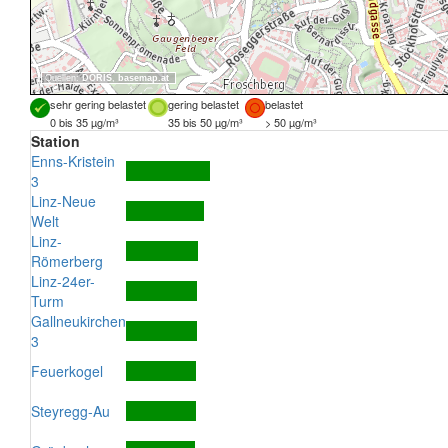
Quellen:
DORIS
,
basemap.at
sehr gering belastet
gering belastet
belastet
0 bis 35 µg/m³
35 bis 50 µg/m³
> 50 µg/m³
Station
Enns-Kristein
3
Linz-Neue
Welt
Linz-
Römerberg
Linz-24er-
Turm
Gallneukirchen
3
Feuerkogel
Steyregg-Au