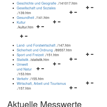
und
Geschichte und Geografie
.
/141017.htm
schließen
Navigationsm
Gesellschaft und Soziales
Navigationsmenü
öffnen
.
/139.htm
öffnen
und
Gesundheit
.
/141.htm
Navigationsmenü
und
schließen
Kultur
Navigationsmenü
öffnen
schließen
.
/kultur.htm
öffnen
und
Navigationsmenü
und
schließen
öffnen
schließen
Land- und Forstwirtschaft
.
/147.htm
und
Sicherheit und Ordnung
.
/89557.htm
schließen
Navigationsm
Sport und Freizeit
.
/151.htm
Navigationsmenü
öffnen
Statistik
.
/statistik.htm
Navigationsmenü
öffnen
und
Umwelt
Navigationsmenü
öffnen
und
schließen
und Natur
öffnen
und
schließen
.
/153.htm
und
schließen
Verkehr
.
/155.htm
schließen
Navigationsm
Wirtschaft, Arbeit und Tourismus
Navigationsmenü
öffnen
.
/157.htm
öffnen
und
und
schließen
Aktuelle Messwerte
schließen