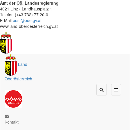
Amt der
Oö.
Landesregierung
4021 Linz • Landhausplatz 1
Telefon (+43 732) 77 20-0
E-Mail
post@ooe.gv.at
www.land-oberoesterreich.gv.at
Land
Oberösterreich
Kontakt