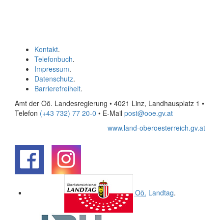
Kontakt
.
Telefonbuch
.
Impressum
.
Datenschutz
.
Barrierefreiheit
.
Amt der Oö. Landesregierung • 4021 Linz, Landhausplatz 1
•
Telefon
(+43 732) 77 20-0
• E-Mail
post@ooe.gv.at
www.land-oberoesterreich.gv.at
.
.
Oö.
Landtag
.