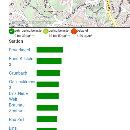
Quellen:
DORIS
,
basemap.at
sehr gering belastet
gering belastet
belastet
0 bis 35 µg/m³
35 bis 50 µg/m³
> 50 µg/m³
Station
Feuerkogel
Enns-Kristein
3
Grünbach
Gallneukirchen
3
Linz-Neue
Welt
Braunau
Zentrum
Bad Zell
Linz-