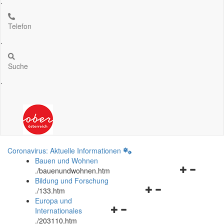
.
Telefon
.
Suche
.
Coronavirus: Aktuelle Informationen
Bauen und Wohnen
Navigationsm
.
/bauenundwohnen.htm
öffnen
Bildung und Forschung
Navigationsmenü
und
.
/133.htm
öffnen
schließen
Europa und
Navigationsmenü
und
Internationales
öffnen
schließen
.
/203110.htm