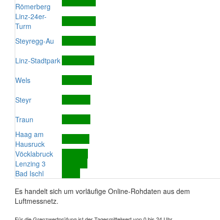
Römerberg
Linz-24er-
Turm
Steyregg-Au
Linz-Stadtpark
Wels
Steyr
Traun
Haag am
Hausruck
Vöcklabruck
Lenzing 3
Bad Ischl
Es handelt sich um vorläufige Online-Rohdaten aus dem
Luftmessnetz.
Für die Grenzwertprüfung ist der Tagesmittelwert von 0 bis 24 Uhr