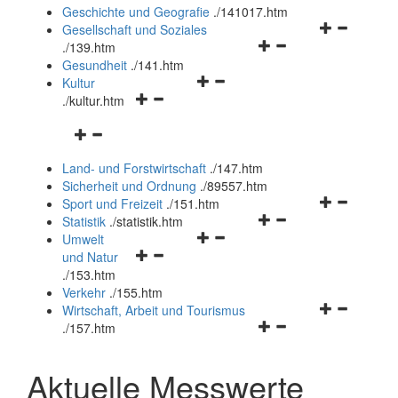
und
Geschichte und Geografie
.
/141017.htm
schließen
Navigationsm
Gesellschaft und Soziales
Navigationsmenü
öffnen
.
/139.htm
öffnen
und
Gesundheit
.
/141.htm
Navigationsmenü
und
schließen
Kultur
Navigationsmenü
öffnen
schließen
.
/kultur.htm
öffnen
und
Navigationsmenü
und
schließen
öffnen
schließen
Land- und Forstwirtschaft
.
/147.htm
und
Sicherheit und Ordnung
.
/89557.htm
schließen
Navigationsm
Sport und Freizeit
.
/151.htm
Navigationsmenü
öffnen
Statistik
.
/statistik.htm
Navigationsmenü
öffnen
und
Umwelt
Navigationsmenü
öffnen
und
schließen
und Natur
öffnen
und
schließen
.
/153.htm
und
schließen
Verkehr
.
/155.htm
schließen
Navigationsm
Wirtschaft, Arbeit und Tourismus
Navigationsmenü
öffnen
.
/157.htm
öffnen
und
und
schließen
Aktuelle Messwerte
schließen