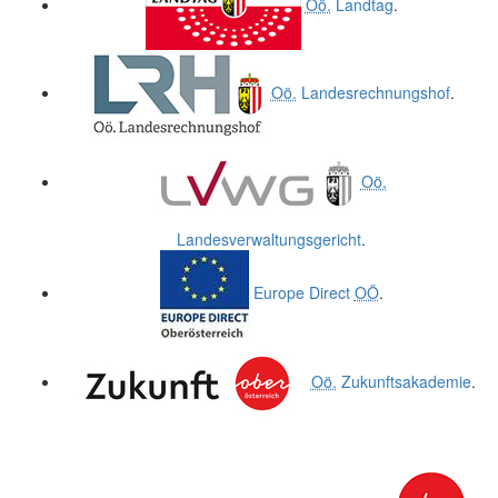
Oö.
Landtag
.
Oö.
Landesrechnungshof
.
Oö.
Landesverwaltungsgericht
.
Europe Direct
OÖ
.
Oö.
Zukunftsakademie
.