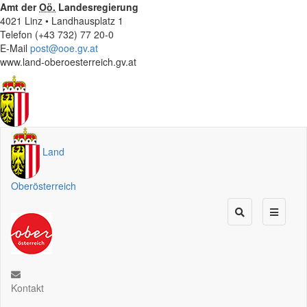
Amt der
Oö.
Landesregierung
4021 Linz • Landhausplatz 1
Telefon (+43 732) 77 20-0
E-Mail
post@ooe.gv.at
www.land-oberoesterreich.gv.at
Land
Oberösterreich
Kontakt