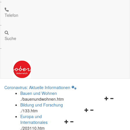
.
Telefon
.
Suche
.
Coronavirus: Aktuelle Informationen
Bauen und Wohnen
Navigationsm
.
/bauenundwohnen.htm
öffnen
Bildung und Forschung
Navigationsmenü
und
.
/133.htm
öffnen
schließen
Europa und
Navigationsmenü
und
Internationales
öffnen
schließen
.
/203110.htm