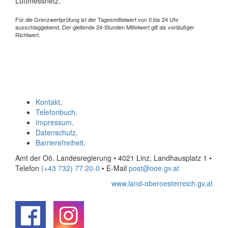
Luftmessnetz.
Für die Grenzwertprüfung ist der Tagesmittelwert von 0 bis 24 Uhr
ausschlaggebend. Der gleitende 24-Stunden Mittelwert gilt als vorläufiger
Richtwert.
Kontakt
.
Telefonbuch
.
Impressum
.
Datenschutz
.
Barrierefreiheit
.
Amt der Oö. Landesregierung • 4021 Linz, Landhausplatz 1
•
Telefon
(+43 732) 77 20-0
• E-Mail
post@ooe.gv.at
www.land-oberoesterreich.gv.at