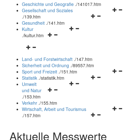
und
Geschichte und Geografie
.
/141017.htm
schließen
Navigationsm
Gesellschaft und Soziales
Navigationsmenü
öffnen
.
/139.htm
öffnen
und
Gesundheit
.
/141.htm
Navigationsmenü
und
schließen
Kultur
Navigationsmenü
öffnen
schließen
.
/kultur.htm
öffnen
und
Navigationsmenü
und
schließen
öffnen
schließen
Land- und Forstwirtschaft
.
/147.htm
und
Sicherheit und Ordnung
.
/89557.htm
schließen
Navigationsm
Sport und Freizeit
.
/151.htm
Navigationsmenü
öffnen
Statistik
.
/statistik.htm
Navigationsmenü
öffnen
und
Umwelt
Navigationsmenü
öffnen
und
schließen
und Natur
öffnen
und
schließen
.
/153.htm
und
schließen
Verkehr
.
/155.htm
schließen
Navigationsm
Wirtschaft, Arbeit und Tourismus
Navigationsmenü
öffnen
.
/157.htm
öffnen
und
und
schließen
Aktuelle Messwerte
schließen