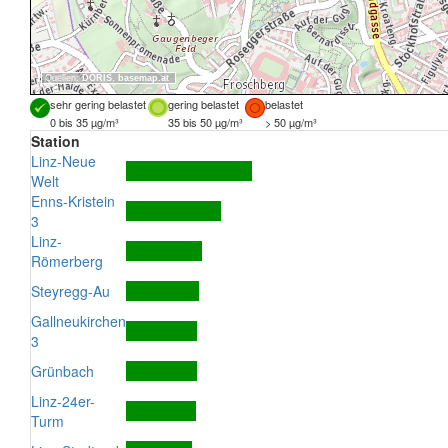
Quellen:
DORIS
,
basemap.at
sehr gering belastet
gering belastet
belastet
0 bis 35 µg/m³
35 bis 50 µg/m³
> 50 µg/m³
Station
Linz-Neue
Welt
Enns-Kristein
3
Linz-
Römerberg
Steyregg-Au
Gallneukirchen
3
Grünbach
Linz-24er-
Turm