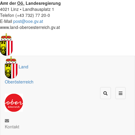
Amt der
Oö.
Landesregierung
4021 Linz • Landhausplatz 1
Telefon (+43 732) 77 20-0
E-Mail
post@ooe.gv.at
www.land-oberoesterreich.gv.at
Land
Oberösterreich
Kontakt