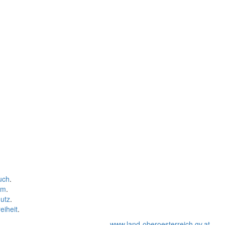
uch
.
um
.
utz
.
eiheit
.
www.land-oberoesterreich.gv.at