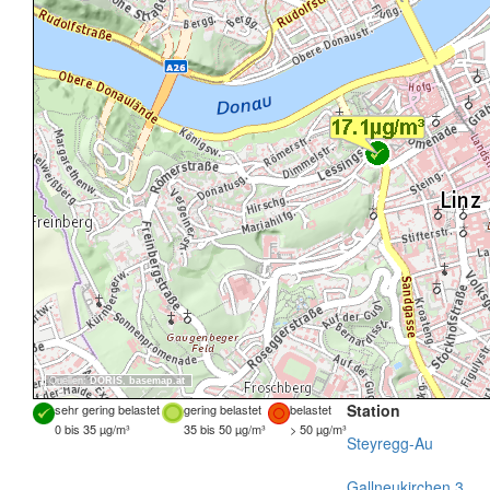
Quellen:
DORIS
,
basemap.at
Station
sehr gering belastet
gering belastet
belastet
0 bis 35 µg/m³
35 bis 50 µg/m³
> 50 µg/m³
Steyregg-Au
Gallneukirchen 3