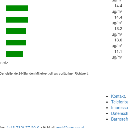
14.4
µg/m³
14.4
µg/m³
13.2
µg/m³
13.0
µg/m³
11.1
µg/m³
netz.
 gleitende 24-Stunden Mittelwert gilt als vorläufiger Richtwert.
Kontakt
.
Telefonb
Impress
Datensch
Barrierefr
efon
(+43 732) 77 20-0
• E-Mail
post@ooe.gv.at