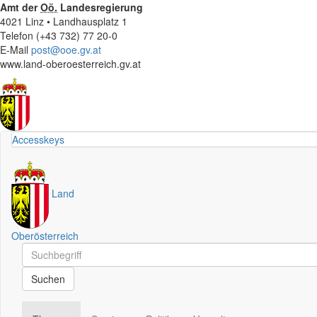
Amt der
Oö.
Landesregierung
4021 Linz • Landhausplatz 1
Telefon (+43 732) 77 20-0
E-Mail
post@ooe.gv.at
www.land-oberoesterreich.gv.at
Accesskeys
Land
Oberösterreich
Schnellsuche
Schnellsuche
Suchen