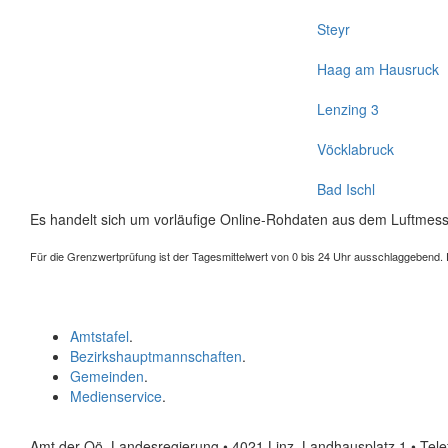
Steyr
Haag am Hausruck
Lenzing 3
Vöcklabruck
Bad Ischl
Es handelt sich um vorläufige Online-Rohdaten aus dem Luftmess
Für die Grenzwertprüfung ist der Tagesmittelwert von 0 bis 24 Uhr ausschlaggebend. Der
Amtstafel
.
Bezirkshauptmannschaften
.
Gemeinden
.
Medienservice
.
Amt der Oö. Landesregierung • 4021 Linz, Landhausplatz 1
• Tel