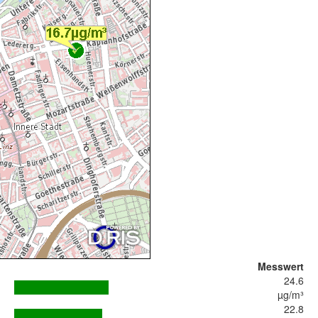
Messwert
24.6
µg/m³
22.8