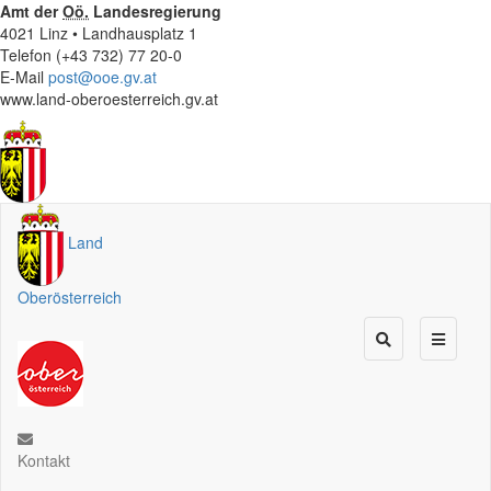
Amt der
Oö.
Landesregierung
4021 Linz • Landhausplatz 1
Telefon (+43 732) 77 20-0
E-Mail
post@ooe.gv.at
www.land-oberoesterreich.gv.at
Land
Oberösterreich
Kontakt