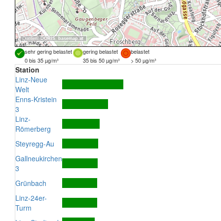
Quellen:
DORIS
,
basemap.at
sehr gering belastet
gering belastet
belastet
0 bis 35 µg/m³
35 bis 50 µg/m³
> 50 µg/m³
Station
Linz-Neue
Welt
Enns-Kristein
3
Linz-
Römerberg
Steyregg-Au
Gallneukirchen
3
Grünbach
Linz-24er-
Turm