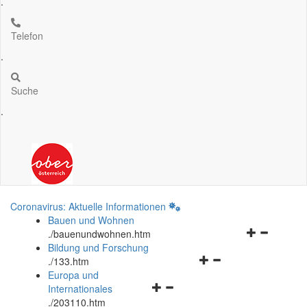
.
Telefon
.
Suche
.
Coronavirus: Aktuelle Informationen
Bauen und Wohnen
Navigationsm
.
/bauenundwohnen.htm
öffnen
Bildung und Forschung
Navigationsmenü
und
.
/133.htm
öffnen
schließen
Europa und
Navigationsmenü
und
Internationales
öffnen
schließen
.
/203110.htm