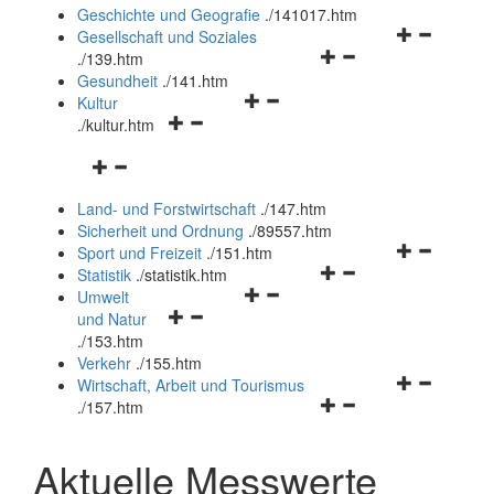
und
Geschichte und Geografie
.
/141017.htm
schließen
Navigationsm
Gesellschaft und Soziales
Navigationsmenü
öffnen
.
/139.htm
öffnen
und
Gesundheit
.
/141.htm
Navigationsmenü
und
schließen
Kultur
Navigationsmenü
öffnen
schließen
.
/kultur.htm
öffnen
und
Navigationsmenü
und
schließen
öffnen
schließen
Land- und Forstwirtschaft
.
/147.htm
und
Sicherheit und Ordnung
.
/89557.htm
schließen
Navigationsm
Sport und Freizeit
.
/151.htm
Navigationsmenü
öffnen
Statistik
.
/statistik.htm
Navigationsmenü
öffnen
und
Umwelt
Navigationsmenü
öffnen
und
schließen
und Natur
öffnen
und
schließen
.
/153.htm
und
schließen
Verkehr
.
/155.htm
schließen
Navigationsm
Wirtschaft, Arbeit und Tourismus
Navigationsmenü
öffnen
.
/157.htm
öffnen
und
und
schließen
Aktuelle Messwerte
schließen