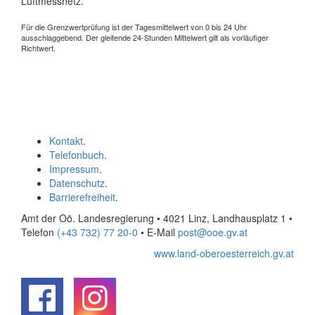
Luftmessnetz.
Für die Grenzwertprüfung ist der Tagesmittelwert von 0 bis 24 Uhr
ausschlaggebend. Der gleitende 24-Stunden Mittelwert gilt als vorläufiger
Richtwert.
Kontakt
.
Telefonbuch
.
Impressum
.
Datenschutz
.
Barrierefreiheit
.
Amt der Oö. Landesregierung • 4021 Linz, Landhausplatz 1
•
Telefon
(+43 732) 77 20-0
• E-Mail
post@ooe.gv.at
www.land-oberoesterreich.gv.at