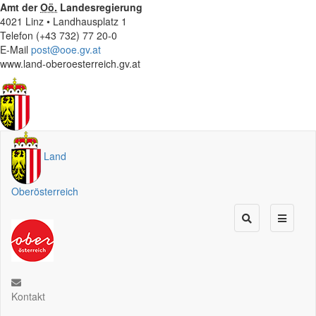
Amt der
Oö.
Landesregierung
4021 Linz • Landhausplatz 1
Telefon (+43 732) 77 20-0
E-Mail
post@ooe.gv.at
www.land-oberoesterreich.gv.at
Land
Oberösterreich
Kontakt