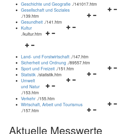
und
Geschichte und Geografie
.
/141017.htm
schließen
Navigationsm
Gesellschaft und Soziales
Navigationsmenü
öffnen
.
/139.htm
öffnen
und
Gesundheit
.
/141.htm
Navigationsmenü
und
schließen
Kultur
Navigationsmenü
öffnen
schließen
.
/kultur.htm
öffnen
und
Navigationsmenü
und
schließen
öffnen
schließen
Land- und Forstwirtschaft
.
/147.htm
und
Sicherheit und Ordnung
.
/89557.htm
schließen
Navigationsm
Sport und Freizeit
.
/151.htm
Navigationsmenü
öffnen
Statistik
.
/statistik.htm
Navigationsmenü
öffnen
und
Umwelt
Navigationsmenü
öffnen
und
schließen
und Natur
öffnen
und
schließen
.
/153.htm
und
schließen
Verkehr
.
/155.htm
schließen
Navigationsm
Wirtschaft, Arbeit und Tourismus
Navigationsmenü
öffnen
.
/157.htm
öffnen
und
und
schließen
Aktuelle Messwerte
schließen