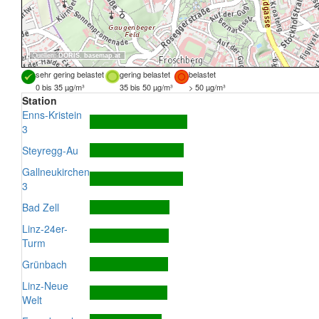
Quellen:
DORIS
,
basemap.at
sehr gering belastet
gering belastet
belastet
0 bis 35 µg/m³
35 bis 50 µg/m³
> 50 µg/m³
Station
Enns-Kristein
3
Steyregg-Au
Gallneukirchen
3
Bad Zell
Linz-24er-
Turm
Grünbach
Linz-Neue
Welt