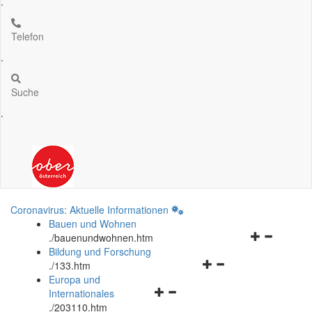
.
Telefon
.
Suche
.
Coronavirus: Aktuelle Informationen
Bauen und Wohnen
Navigationsm
.
/bauenundwohnen.htm
öffnen
Bildung und Forschung
Navigationsmenü
und
.
/133.htm
öffnen
schließen
Europa und
Navigationsmenü
und
Internationales
öffnen
schließen
.
/203110.htm