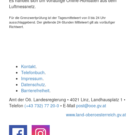
Es handelt sich um vorläufige Online-Rohdaten aus dem
Luftmessnetz.
Für die Grenzwertprüfung ist der Tagesmittelwert von 0 bis 24 Uhr
ausschlaggebend. Der gleitende 24-Stunden Mittelwert gilt als vorläufiger
Richtwert.
Kontakt
.
Telefonbuch
.
Impressum
.
Datenschutz
.
Barrierefreiheit
.
Amt der Oö. Landesregierung • 4021 Linz, Landhausplatz 1
•
Telefon
(+43 732) 77 20-0
• E-Mail
post@ooe.gv.at
www.land-oberoesterreich.gv.at