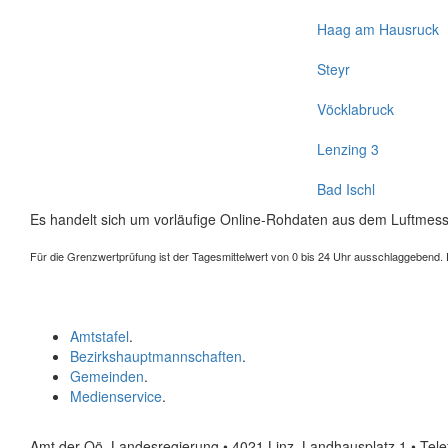
Haag am Hausruck
Steyr
Vöcklabruck
Lenzing 3
Bad Ischl
Es handelt sich um vorläufige Online-Rohdaten aus dem Luftmess
Für die Grenzwertprüfung ist der Tagesmittelwert von 0 bis 24 Uhr ausschlaggebend. Der
Amtstafel
.
Bezirkshauptmannschaften
.
Gemeinden
.
Medienservice
.
Amt der Oö. Landesregierung • 4021 Linz, Landhausplatz 1
• Tel