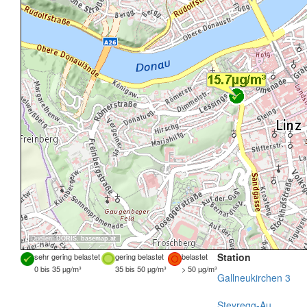
Quellen:
DORIS
,
basemap.at
Station
sehr gering belastet
gering belastet
belastet
0 bis 35 µg/m³
35 bis 50 µg/m³
> 50 µg/m³
Gallneukirchen 3
Steyregg-Au