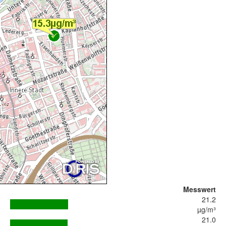
Messwert
21.2
µg/m³
21.0