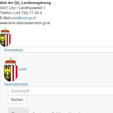
Amt der
Oö.
Landesregierung
4021 Linz • Landhausplatz 1
Telefon (+43 732) 77 20-0
E-Mail
post@ooe.gv.at
www.land-oberoesterreich.gv.at
Accesskeys
Land
Oberösterreich
Schnellsuche
Schnellsuche
Suchen