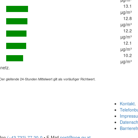
13.1
µg/m³
12.8
µg/m³
12.2
µg/m³
12.1
µg/m³
10.2
µg/m³
netz.
 gleitende 24-Stunden Mittelwert gilt als vorläufiger Richtwert.
Kontakt
.
Telefonb
Impress
Datensch
Barrierefr
efon
(+43 732) 77 20-0
• E-Mail
post@ooe.gv.at