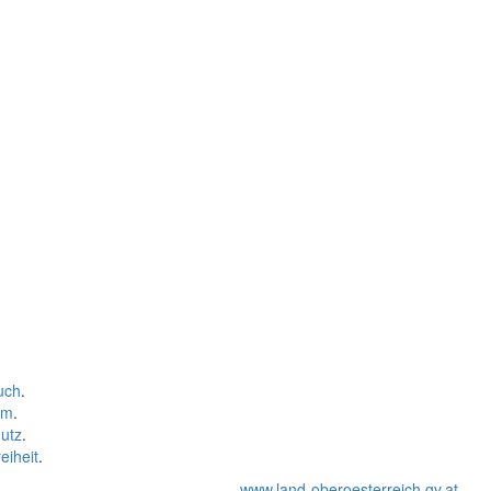
uch
.
um
.
utz
.
eiheit
.
www.land-oberoesterreich.gv.at