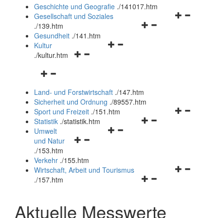
und
Geschichte und Geografie
.
/141017.htm
schließen
Navigationsm
Gesellschaft und Soziales
Navigationsmenü
öffnen
.
/139.htm
öffnen
und
Gesundheit
.
/141.htm
Navigationsmenü
und
schließen
Kultur
Navigationsmenü
öffnen
schließen
.
/kultur.htm
öffnen
und
Navigationsmenü
und
schließen
öffnen
schließen
Land- und Forstwirtschaft
.
/147.htm
und
Sicherheit und Ordnung
.
/89557.htm
schließen
Navigationsm
Sport und Freizeit
.
/151.htm
Navigationsmenü
öffnen
Statistik
.
/statistik.htm
Navigationsmenü
öffnen
und
Umwelt
Navigationsmenü
öffnen
und
schließen
und Natur
öffnen
und
schließen
.
/153.htm
und
schließen
Verkehr
.
/155.htm
schließen
Navigationsm
Wirtschaft, Arbeit und Tourismus
Navigationsmenü
öffnen
.
/157.htm
öffnen
und
und
schließen
Aktuelle Messwerte
schließen