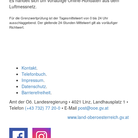
Es handelt sich um vorläufige Online-Rohdaten aus dem
Luftmessnetz.
Für die Grenzwertprüfung ist der Tagesmittelwert von 0 bis 24 Uhr
ausschlaggebend. Der gleitende 24-Stunden Mittelwert gilt als vorläufiger
Richtwert.
Kontakt
.
Telefonbuch
.
Impressum
.
Datenschutz
.
Barrierefreiheit
.
Amt der Oö. Landesregierung • 4021 Linz, Landhausplatz 1
•
Telefon
(+43 732) 77 20-0
• E-Mail
post@ooe.gv.at
www.land-oberoesterreich.gv.at