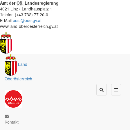
Amt der
Oö.
Landesregierung
4021 Linz • Landhausplatz 1
Telefon (+43 732) 77 20-0
E-Mail
post@ooe.gv.at
www.land-oberoesterreich.gv.at
Land
Oberösterreich
Kontakt