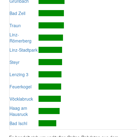
Grünbach
Bad Zell
Traun
Linz-
Römerberg
Linz-Stadtpark
Steyr
Lenzing 3
Feuerkogel
Vöcklabruck
Haag am
Hausruck
Bad Ischl