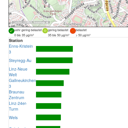
Quellen:
DORIS
,
basemap.at
sehr gering belastet
gering belastet
belastet
0 bis 35 µg/m³
35 bis 50 µg/m³
> 50 µg/m³
Station
Enns-Kristein
3
Steyregg-Au
Linz-Neue
Welt
Gallneukirchen
3
Braunau
Zentrum
Linz-24er-
Turm
Wels