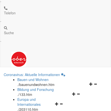
.
Telefon
.
Suche
.
Coronavirus: Aktuelle Informationen
Bauen und Wohnen
Navigationsm
.
/bauenundwohnen.htm
öffnen
Bildung und Forschung
Navigationsmenü
und
.
/133.htm
öffnen
schließen
Europa und
Navigationsmenü
und
Internationales
öffnen
schließen
.
/203110.htm