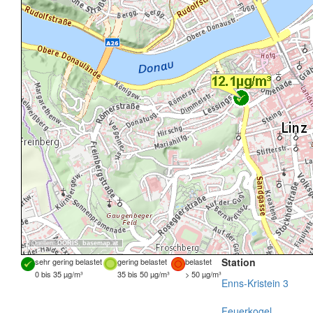
Quellen:
DORIS
,
basemap.at
Station
sehr gering belastet
gering belastet
belastet
0 bis 35 µg/m³
35 bis 50 µg/m³
> 50 µg/m³
Enns-Kristein 3
Feuerkogel