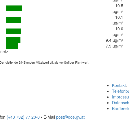
10.5
µg/m³
10.1
µg/m³
10.0
µg/m³
9.4 µg/m³
7.9 µg/m³
netz.
 gleitende 24-Stunden Mittelwert gilt als vorläufiger Richtwert.
Kontakt
.
Telefonb
Impress
Datensch
Barrierefr
efon
(+43 732) 77 20-0
• E-Mail
post@ooe.gv.at