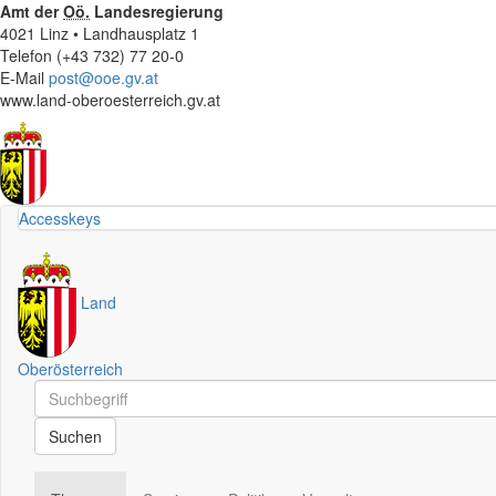
Amt der
Oö.
Landesregierung
4021 Linz • Landhausplatz 1
Telefon (+43 732) 77 20-0
E-Mail
post@ooe.gv.at
www.land-oberoesterreich.gv.at
Accesskeys
Land
Oberösterreich
Schnellsuche
Schnellsuche
Suchen