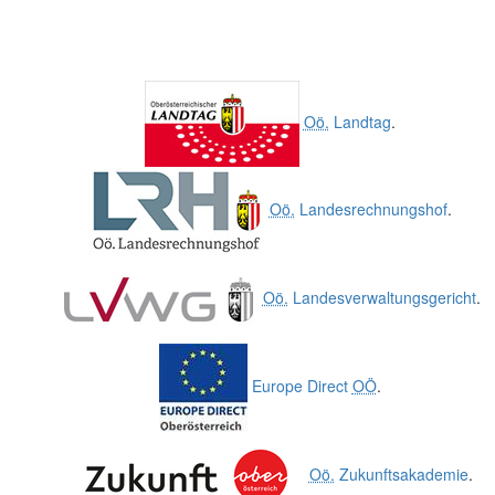
Oö.
Landtag
.
Oö.
Landesrechnungshof
.
Oö.
Landesverwaltungsgericht
.
Europe Direct
OÖ
.
Oö.
Zukunftsakademie
.