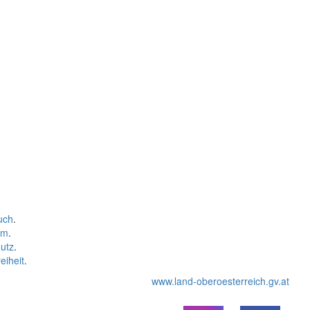
uch
.
um
.
utz
.
eiheit
.
www.land-oberoesterreich.gv.at