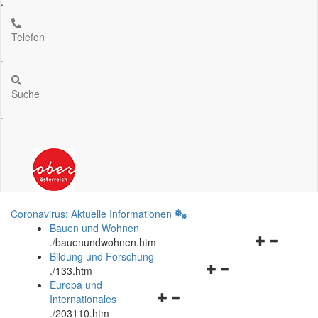
.
Telefon
.
Suche
.
Coronavirus: Aktuelle Informationen
Bauen und Wohnen
Navigationsm
.
/bauenundwohnen.htm
öffnen
Bildung und Forschung
Navigationsmenü
und
.
/133.htm
öffnen
schließen
Europa und
Navigationsmenü
und
Internationales
öffnen
schließen
.
/203110.htm