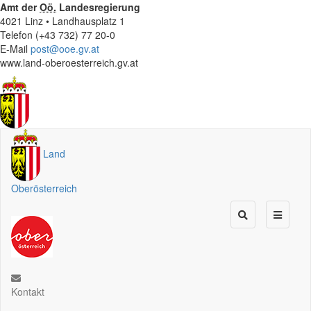
Amt der
Oö.
Landesregierung
4021 Linz • Landhausplatz 1
Telefon (+43 732) 77 20-0
E-Mail
post@ooe.gv.at
www.land-oberoesterreich.gv.at
Land
Oberösterreich
Kontakt