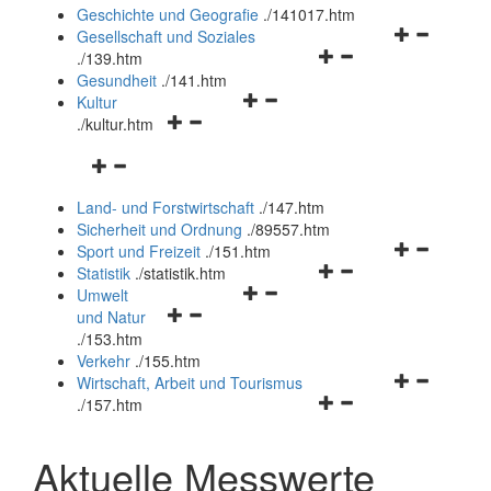
und
Geschichte und Geografie
.
/141017.htm
schließen
Navigationsm
Gesellschaft und Soziales
Navigationsmenü
öffnen
.
/139.htm
öffnen
und
Gesundheit
.
/141.htm
Navigationsmenü
und
schließen
Kultur
Navigationsmenü
öffnen
schließen
.
/kultur.htm
öffnen
und
Navigationsmenü
und
schließen
öffnen
schließen
Land- und Forstwirtschaft
.
/147.htm
und
Sicherheit und Ordnung
.
/89557.htm
schließen
Navigationsm
Sport und Freizeit
.
/151.htm
Navigationsmenü
öffnen
Statistik
.
/statistik.htm
Navigationsmenü
öffnen
und
Umwelt
Navigationsmenü
öffnen
und
schließen
und Natur
öffnen
und
schließen
.
/153.htm
und
schließen
Verkehr
.
/155.htm
schließen
Navigationsm
Wirtschaft, Arbeit und Tourismus
Navigationsmenü
öffnen
.
/157.htm
öffnen
und
und
schließen
Aktuelle Messwerte
schließen