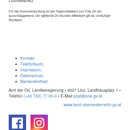
Luftmessnetz.
Für die Grenzwertprüfung ist der Tagesmittelwert von 0 bis 24 Uhr
ausschlaggebend. Der gleitende 24-Stunden Mittelwert gilt als vorläufiger
Richtwert.
Kontakt
.
Telefonbuch
.
Impressum
.
Datenschutz
.
Barrierefreiheit
.
Amt der Oö. Landesregierung • 4021 Linz, Landhausplatz 1
•
Telefon
(+43 732) 77 20-0
• E-Mail
post@ooe.gv.at
www.land-oberoesterreich.gv.at