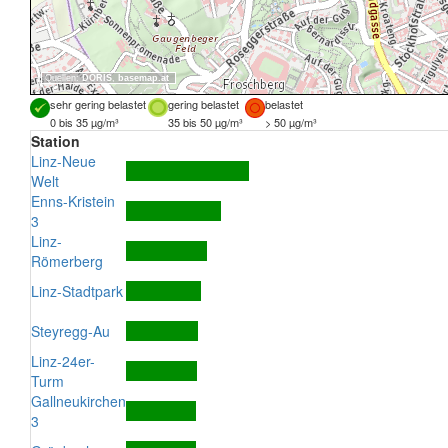
Quellen:
DORIS
,
basemap.at
sehr gering belastet
gering belastet
belastet
0 bis 35 µg/m³
35 bis 50 µg/m³
> 50 µg/m³
Station
Linz-Neue
Welt
Enns-Kristein
3
Linz-
Römerberg
Linz-Stadtpark
Steyregg-Au
Linz-24er-
Turm
Gallneukirchen
3