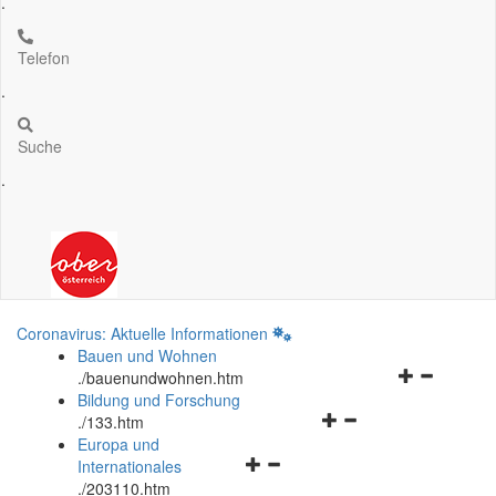
.
Telefon
.
Suche
.
Coronavirus: Aktuelle Informationen
Bauen und Wohnen
Navigationsm
.
/bauenundwohnen.htm
öffnen
Bildung und Forschung
Navigationsmenü
und
.
/133.htm
öffnen
schließen
Europa und
Navigationsmenü
und
Internationales
öffnen
schließen
.
/203110.htm