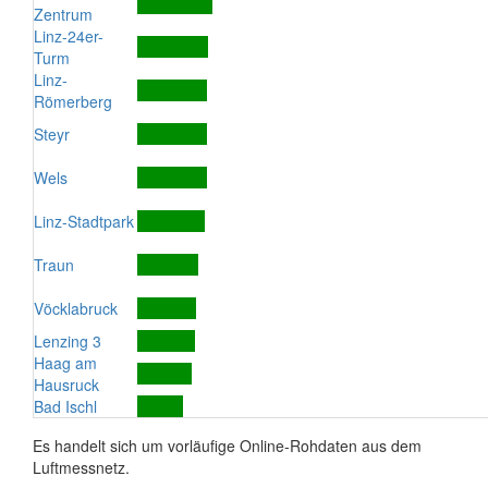
Zentrum
Linz-24er-
Turm
Linz-
Römerberg
Steyr
Wels
Linz-Stadtpark
Traun
Vöcklabruck
Lenzing 3
Haag am
Hausruck
Bad Ischl
Es handelt sich um vorläufige Online-Rohdaten aus dem
Luftmessnetz.