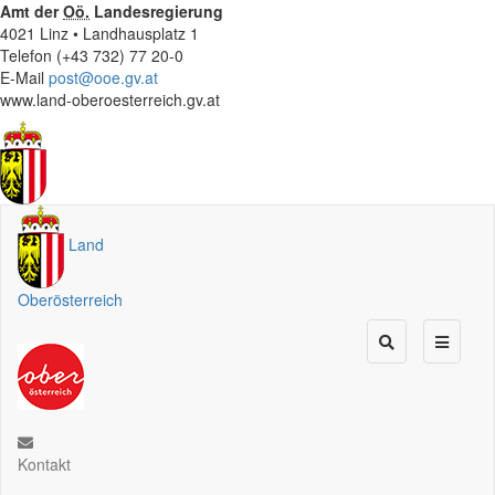
Amt der
Oö.
Landesregierung
4021 Linz • Landhausplatz 1
Telefon (+43 732) 77 20-0
E-Mail
post@ooe.gv.at
www.land-oberoesterreich.gv.at
Land
Oberösterreich
Kontakt