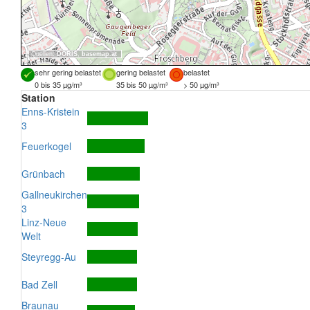
Quellen:
DORIS
,
basemap.at
sehr gering belastet
gering belastet
belastet
0 bis 35 µg/m³
35 bis 50 µg/m³
> 50 µg/m³
Station
Enns-Kristein
3
Feuerkogel
Grünbach
Gallneukirchen
3
Linz-Neue
Welt
Steyregg-Au
Bad Zell
Braunau