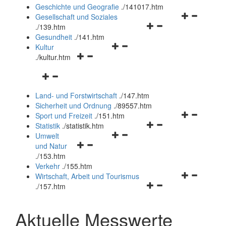
und
Geschichte und Geografie
.
/141017.htm
schließen
Navigationsm
Gesellschaft und Soziales
Navigationsmenü
öffnen
.
/139.htm
öffnen
und
Gesundheit
.
/141.htm
Navigationsmenü
und
schließen
Kultur
Navigationsmenü
öffnen
schließen
.
/kultur.htm
öffnen
und
Navigationsmenü
und
schließen
öffnen
schließen
Land- und Forstwirtschaft
.
/147.htm
und
Sicherheit und Ordnung
.
/89557.htm
schließen
Navigationsm
Sport und Freizeit
.
/151.htm
Navigationsmenü
öffnen
Statistik
.
/statistik.htm
Navigationsmenü
öffnen
und
Umwelt
Navigationsmenü
öffnen
und
schließen
und Natur
öffnen
und
schließen
.
/153.htm
und
schließen
Verkehr
.
/155.htm
schließen
Navigationsm
Wirtschaft, Arbeit und Tourismus
Navigationsmenü
öffnen
.
/157.htm
öffnen
und
und
schließen
Aktuelle Messwerte
schließen