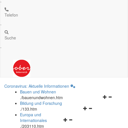
.
Telefon
.
Suche
.
Coronavirus: Aktuelle Informationen
Bauen und Wohnen
Navigationsm
.
/bauenundwohnen.htm
öffnen
Bildung und Forschung
Navigationsmenü
und
.
/133.htm
öffnen
schließen
Europa und
Navigationsmenü
und
Internationales
öffnen
schließen
.
/203110.htm