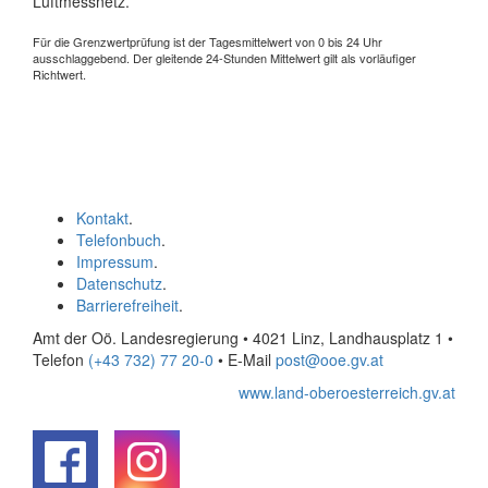
Luftmessnetz.
Für die Grenzwertprüfung ist der Tagesmittelwert von 0 bis 24 Uhr
ausschlaggebend. Der gleitende 24-Stunden Mittelwert gilt als vorläufiger
Richtwert.
Kontakt
.
Telefonbuch
.
Impressum
.
Datenschutz
.
Barrierefreiheit
.
Amt der Oö. Landesregierung • 4021 Linz, Landhausplatz 1
•
Telefon
(+43 732) 77 20-0
• E-Mail
post@ooe.gv.at
www.land-oberoesterreich.gv.at