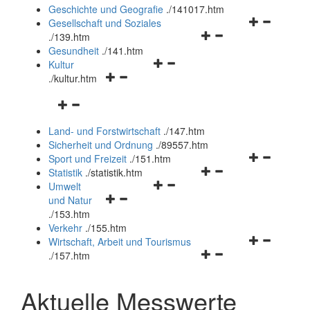
und
Geschichte und Geografie
.
/141017.htm
schließen
Navigationsm
Gesellschaft und Soziales
Navigationsmenü
öffnen
.
/139.htm
öffnen
und
Gesundheit
.
/141.htm
Navigationsmenü
und
schließen
Kultur
Navigationsmenü
öffnen
schließen
.
/kultur.htm
öffnen
und
Navigationsmenü
und
schließen
öffnen
schließen
Land- und Forstwirtschaft
.
/147.htm
und
Sicherheit und Ordnung
.
/89557.htm
schließen
Navigationsm
Sport und Freizeit
.
/151.htm
Navigationsmenü
öffnen
Statistik
.
/statistik.htm
Navigationsmenü
öffnen
und
Umwelt
Navigationsmenü
öffnen
und
schließen
und Natur
öffnen
und
schließen
.
/153.htm
und
schließen
Verkehr
.
/155.htm
schließen
Navigationsm
Wirtschaft, Arbeit und Tourismus
Navigationsmenü
öffnen
.
/157.htm
öffnen
und
und
schließen
Aktuelle Messwerte
schließen