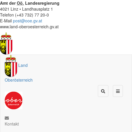
Amt der
Oö.
Landesregierung
4021 Linz • Landhausplatz 1
Telefon (+43 732) 77 20-0
E-Mail
post@ooe.gv.at
www.land-oberoesterreich.gv.at
Land
Oberösterreich
Kontakt