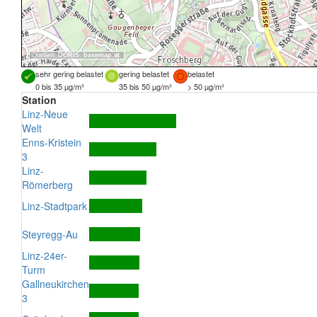
Quellen:
DORIS
,
basemap.at
sehr gering belastet
gering belastet
belastet
0 bis 35 µg/m³
35 bis 50 µg/m³
> 50 µg/m³
Station
Linz-Neue
Welt
Enns-Kristein
3
Linz-
Römerberg
Linz-Stadtpark
Steyregg-Au
Linz-24er-
Turm
Gallneukirchen
3