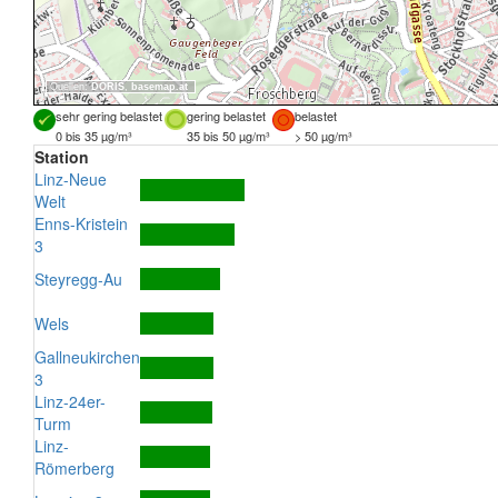
Quellen:
DORIS
,
basemap.at
sehr gering belastet
gering belastet
belastet
0 bis 35 µg/m³
35 bis 50 µg/m³
> 50 µg/m³
Station
Linz-Neue
Welt
Enns-Kristein
3
Steyregg-Au
Wels
Gallneukirchen
3
Linz-24er-
Turm
Linz-
Römerberg