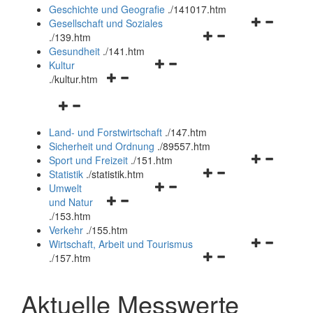
und
Geschichte und Geografie
.
/141017.htm
schließen
Navigationsm
Gesellschaft und Soziales
Navigationsmenü
öffnen
.
/139.htm
öffnen
und
Gesundheit
.
/141.htm
Navigationsmenü
und
schließen
Kultur
Navigationsmenü
öffnen
schließen
.
/kultur.htm
öffnen
und
Navigationsmenü
und
schließen
öffnen
schließen
Land- und Forstwirtschaft
.
/147.htm
und
Sicherheit und Ordnung
.
/89557.htm
schließen
Navigationsm
Sport und Freizeit
.
/151.htm
Navigationsmenü
öffnen
Statistik
.
/statistik.htm
Navigationsmenü
öffnen
und
Umwelt
Navigationsmenü
öffnen
und
schließen
und Natur
öffnen
und
schließen
.
/153.htm
und
schließen
Verkehr
.
/155.htm
schließen
Navigationsm
Wirtschaft, Arbeit und Tourismus
Navigationsmenü
öffnen
.
/157.htm
öffnen
und
und
schließen
Aktuelle Messwerte
schließen