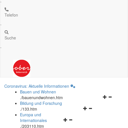
.
Telefon
.
Suche
.
Coronavirus: Aktuelle Informationen
Bauen und Wohnen
Navigationsm
.
/bauenundwohnen.htm
öffnen
Bildung und Forschung
Navigationsmenü
und
.
/133.htm
öffnen
schließen
Europa und
Navigationsmenü
und
Internationales
öffnen
schließen
.
/203110.htm