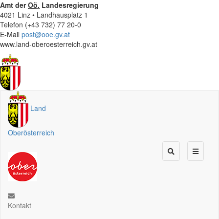
Amt der
Oö.
Landesregierung
4021 Linz • Landhausplatz 1
Telefon (+43 732) 77 20-0
E-Mail
post@ooe.gv.at
www.land-oberoesterreich.gv.at
Land
Oberösterreich
Kontakt