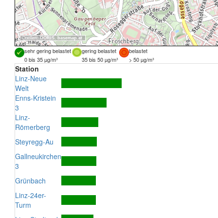
Quellen:
DORIS
,
basemap.at
sehr gering belastet
gering belastet
belastet
0 bis 35 µg/m³
35 bis 50 µg/m³
> 50 µg/m³
Station
Linz-Neue
Welt
Enns-Kristein
3
Linz-
Römerberg
Steyregg-Au
Gallneukirchen
3
Grünbach
Linz-24er-
Turm