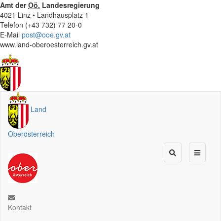
Amt der
Oö.
Landesregierung
4021 Linz • Landhausplatz 1
Telefon (+43 732) 77 20-0
E-Mail
post@ooe.gv.at
www.land-oberoesterreich.gv.at
Land
Oberösterreich
Kontakt