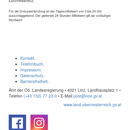
Luftmessnetz.
Für die Grenzwertprüfung ist der Tagesmittelwert von 0 bis 24 Uhr
ausschlaggebend. Der gleitende 24-Stunden Mittelwert gilt als vorläufiger
Richtwert.
Kontakt
.
Telefonbuch
.
Impressum
.
Datenschutz
.
Barrierefreiheit
.
Amt der Oö. Landesregierung • 4021 Linz, Landhausplatz 1
•
Telefon
(+43 732) 77 20-0
• E-Mail
post@ooe.gv.at
www.land-oberoesterreich.gv.at