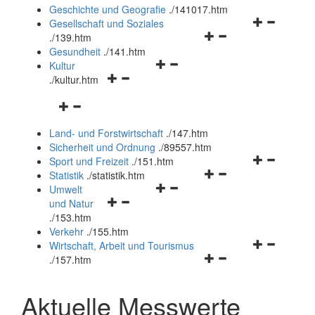
und
Geschichte und Geografie
.
/141017.htm
schließen
Navigationsm
Gesellschaft und Soziales
Navigationsmenü
öffnen
.
/139.htm
öffnen
und
Gesundheit
.
/141.htm
Navigationsmenü
und
schließen
Kultur
Navigationsmenü
öffnen
schließen
.
/kultur.htm
öffnen
und
Navigationsmenü
und
schließen
öffnen
schließen
Land- und Forstwirtschaft
.
/147.htm
und
Sicherheit und Ordnung
.
/89557.htm
schließen
Navigationsm
Sport und Freizeit
.
/151.htm
Navigationsmenü
öffnen
Statistik
.
/statistik.htm
Navigationsmenü
öffnen
und
Umwelt
Navigationsmenü
öffnen
und
schließen
und Natur
öffnen
und
schließen
.
/153.htm
und
schließen
Verkehr
.
/155.htm
schließen
Navigationsm
Wirtschaft, Arbeit und Tourismus
Navigationsmenü
öffnen
.
/157.htm
öffnen
und
und
schließen
Aktuelle Messwerte
schließen