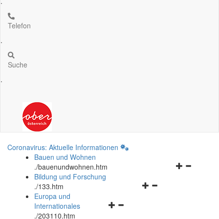
.
Telefon
.
Suche
.
Coronavirus: Aktuelle Informationen
Bauen und Wohnen
Navigationsm
.
/bauenundwohnen.htm
öffnen
Bildung und Forschung
Navigationsmenü
und
.
/133.htm
öffnen
schließen
Europa und
Navigationsmenü
und
Internationales
öffnen
schließen
.
/203110.htm