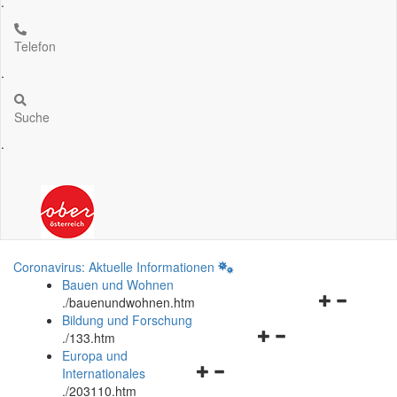
.
Telefon
.
Suche
.
Coronavirus: Aktuelle Informationen
Bauen und Wohnen
Navigationsm
.
/bauenundwohnen.htm
öffnen
Bildung und Forschung
Navigationsmenü
und
.
/133.htm
öffnen
schließen
Europa und
Navigationsmenü
und
Internationales
öffnen
schließen
.
/203110.htm