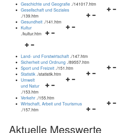
und
Geschichte und Geografie
.
/141017.htm
schließen
Navigationsm
Gesellschaft und Soziales
Navigationsmenü
öffnen
.
/139.htm
öffnen
und
Gesundheit
.
/141.htm
Navigationsmenü
und
schließen
Kultur
Navigationsmenü
öffnen
schließen
.
/kultur.htm
öffnen
und
Navigationsmenü
und
schließen
öffnen
schließen
Land- und Forstwirtschaft
.
/147.htm
und
Sicherheit und Ordnung
.
/89557.htm
schließen
Navigationsm
Sport und Freizeit
.
/151.htm
Navigationsmenü
öffnen
Statistik
.
/statistik.htm
Navigationsmenü
öffnen
und
Umwelt
Navigationsmenü
öffnen
und
schließen
und Natur
öffnen
und
schließen
.
/153.htm
und
schließen
Verkehr
.
/155.htm
schließen
Navigationsm
Wirtschaft, Arbeit und Tourismus
Navigationsmenü
öffnen
.
/157.htm
öffnen
und
und
schließen
Aktuelle Messwerte
schließen