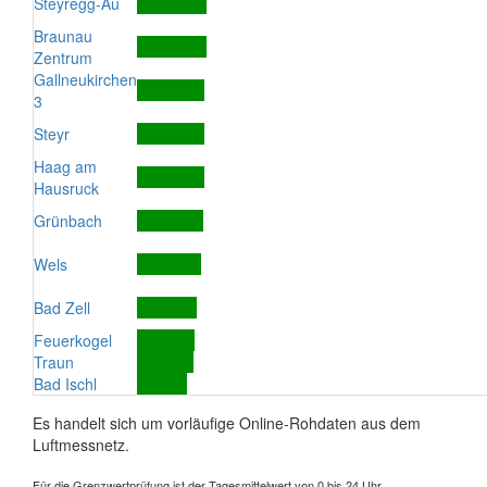
Steyregg-Au
Braunau
Zentrum
Gallneukirchen
3
Steyr
Haag am
Hausruck
Grünbach
Wels
Bad Zell
Feuerkogel
Traun
Bad Ischl
Es handelt sich um vorläufige Online-Rohdaten aus dem
Luftmessnetz.
Für die Grenzwertprüfung ist der Tagesmittelwert von 0 bis 24 Uhr