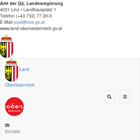
Amt der
Oö.
Landesregierung
4021 Linz • Landhausplatz 1
Telefon (+43 732) 77 20-0
E-Mail
post@ooe.gv.at
www.land-oberoesterreich.gv.at
Land
Oberösterreich
Kontakt