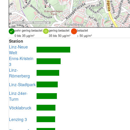
Quellen:
DORIS
,
basemap.at
sehr gering belastet
gering belastet
belastet
0 bis 35 µg/m³
35 bis 50 µg/m³
> 50 µg/m³
Station
Linz-Neue
Welt
Enns-Kristein
3
Linz-
Römerberg
Linz-Stadtpark
Linz-24er-
Turm
Vöcklabruck
Lenzing 3