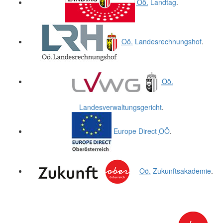
Oö.
Landtag
.
Oö.
Landesrechnungshof
.
Oö.
Landesverwaltungsgericht
.
Europe Direct
OÖ
.
Oö.
Zukunftsakademie
.