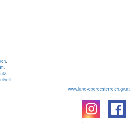
uch
.
um
.
utz
.
eiheit
.
www.land-oberoesterreich.gv.at
.
.