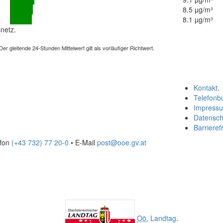
8.5 µg/m³
8.1 µg/m³
netz.
 gleitende 24-Stunden Mittelwert gilt als vorläufiger Richtwert.
Kontakt
.
Telefonb
Impress
Datensch
Barrierefr
efon
(+43 732) 77 20-0
• E-Mail
post@ooe.gv.at
Oö.
Landtag
.