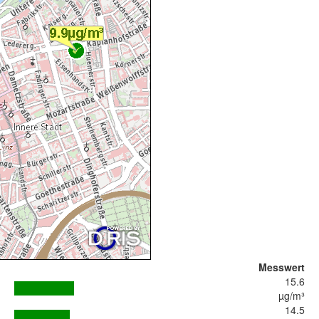
Messwert
15.6
µg/m³
14.5