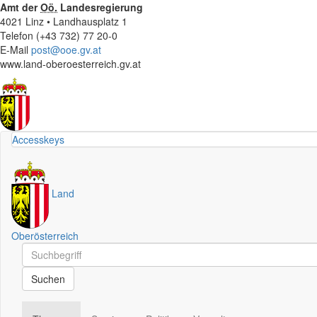
Amt der
Oö.
Landesregierung
4021 Linz • Landhausplatz 1
Telefon (+43 732) 77 20-0
E-Mail
post@ooe.gv.at
www.land-oberoesterreich.gv.at
Accesskeys
Land
Oberösterreich
Schnellsuche
Schnellsuche
Suchen