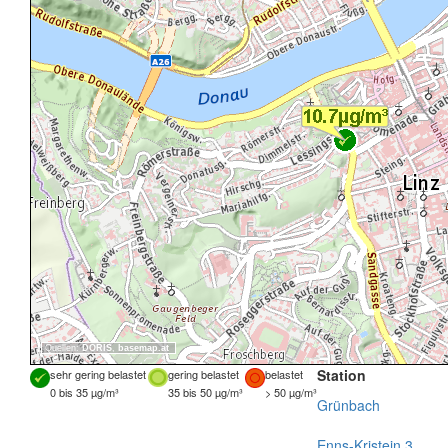
Quellen:
DORIS
,
basemap.at
Station
sehr gering belastet
gering belastet
belastet
0 bis 35 µg/m³
35 bis 50 µg/m³
> 50 µg/m³
Grünbach
Enns-Kristein 3