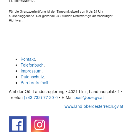
Luftmessnetz.
Für die Grenzwertprüfung ist der Tagesmittelwert von 0 bis 24 Uhr
ausschlaggebend. Der gleitende 24-Stunden Mittelwert gilt als vorläufiger
Richtwert.
Kontakt
.
Telefonbuch
.
Impressum
.
Datenschutz
.
Barrierefreiheit
.
Amt der Oö. Landesregierung • 4021 Linz, Landhausplatz 1
•
Telefon
(+43 732) 77 20-0
• E-Mail
post@ooe.gv.at
www.land-oberoesterreich.gv.at