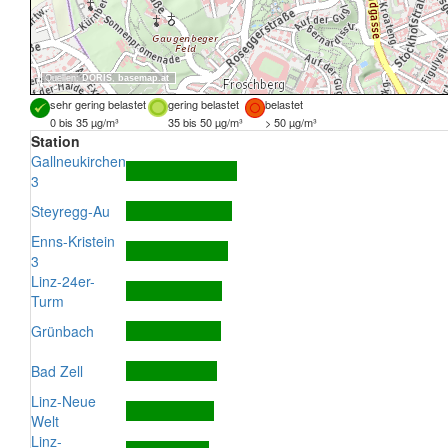
Quellen:
DORIS
,
basemap.at
sehr gering belastet
gering belastet
belastet
0 bis 35 µg/m³
35 bis 50 µg/m³
> 50 µg/m³
Station
Gallneukirchen
3
Steyregg-Au
Enns-Kristein
3
Linz-24er-
Turm
Grünbach
Bad Zell
Linz-Neue
Welt
Linz-