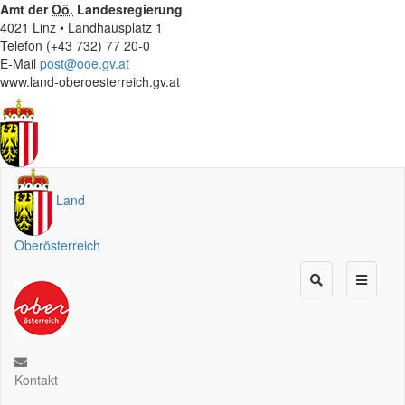
Amt der
Oö.
Landesregierung
4021 Linz • Landhausplatz 1
Telefon (+43 732) 77 20-0
E-Mail
post@ooe.gv.at
www.land-oberoesterreich.gv.at
Land
Oberösterreich
Kontakt