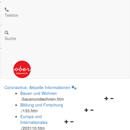
.
Telefon
.
Suche
.
Coronavirus: Aktuelle Informationen
Bauen und Wohnen
Navigationsm
.
/bauenundwohnen.htm
öffnen
Bildung und Forschung
Navigationsmenü
und
.
/133.htm
öffnen
schließen
Europa und
Navigationsmenü
und
Internationales
öffnen
schließen
.
/203110.htm