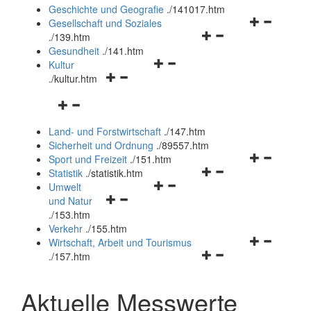
und
Geschichte und Geografie
.
/141017.htm
schließen
Navigationsm
Gesellschaft und Soziales
Navigationsmenü
öffnen
.
/139.htm
öffnen
und
Gesundheit
.
/141.htm
Navigationsmenü
und
schließen
Kultur
Navigationsmenü
öffnen
schließen
.
/kultur.htm
öffnen
und
Navigationsmenü
und
schließen
öffnen
schließen
Land- und Forstwirtschaft
.
/147.htm
und
Sicherheit und Ordnung
.
/89557.htm
schließen
Navigationsm
Sport und Freizeit
.
/151.htm
Navigationsmenü
öffnen
Statistik
.
/statistik.htm
Navigationsmenü
öffnen
und
Umwelt
Navigationsmenü
öffnen
und
schließen
und Natur
öffnen
und
schließen
.
/153.htm
und
schließen
Verkehr
.
/155.htm
schließen
Navigationsm
Wirtschaft, Arbeit und Tourismus
Navigationsmenü
öffnen
.
/157.htm
öffnen
und
und
schließen
Aktuelle Messwerte
schließen