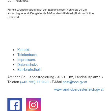
Luftmessnetz.
Für die Grenzwertprüfung ist der Tagesmittelwert von 0 bis 24 Uhr
ausschlaggebend. Der gleitende 24-Stunden Mittelwert gilt als vorläufiger
Richtwert.
Kontakt
.
Telefonbuch
.
Impressum
.
Datenschutz
.
Barrierefreiheit
.
Amt der Oö. Landesregierung • 4021 Linz, Landhausplatz 1
•
Telefon
(+43 732) 77 20-0
• E-Mail
post@ooe.gv.at
www.land-oberoesterreich.gv.at