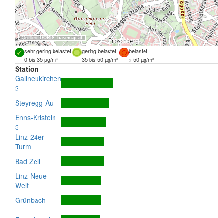
Quellen:
DORIS
,
basemap.at
sehr gering belastet
gering belastet
belastet
0 bis 35 µg/m³
35 bis 50 µg/m³
> 50 µg/m³
Station
Gallneukirchen
3
Steyregg-Au
Enns-Kristein
3
Linz-24er-
Turm
Bad Zell
Linz-Neue
Welt
Grünbach