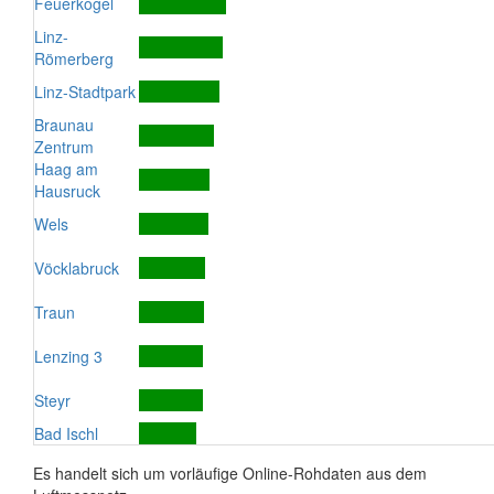
Feuerkogel
Linz-
Römerberg
Linz-Stadtpark
Braunau
Zentrum
Haag am
Hausruck
Wels
Vöcklabruck
Traun
Lenzing 3
Steyr
Bad Ischl
Es handelt sich um vorläufige Online-Rohdaten aus dem