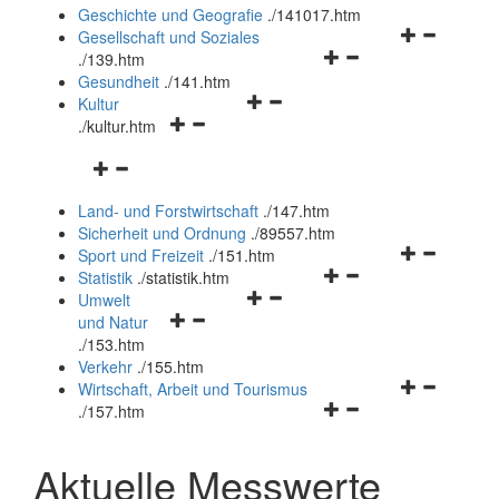
und
Geschichte und Geografie
.
/141017.htm
schließen
Navigationsm
Gesellschaft und Soziales
Navigationsmenü
öffnen
.
/139.htm
öffnen
und
Gesundheit
.
/141.htm
Navigationsmenü
und
schließen
Kultur
Navigationsmenü
öffnen
schließen
.
/kultur.htm
öffnen
und
Navigationsmenü
und
schließen
öffnen
schließen
Land- und Forstwirtschaft
.
/147.htm
und
Sicherheit und Ordnung
.
/89557.htm
schließen
Navigationsm
Sport und Freizeit
.
/151.htm
Navigationsmenü
öffnen
Statistik
.
/statistik.htm
Navigationsmenü
öffnen
und
Umwelt
Navigationsmenü
öffnen
und
schließen
und Natur
öffnen
und
schließen
.
/153.htm
und
schließen
Verkehr
.
/155.htm
schließen
Navigationsm
Wirtschaft, Arbeit und Tourismus
Navigationsmenü
öffnen
.
/157.htm
öffnen
und
und
schließen
Aktuelle Messwerte
schließen