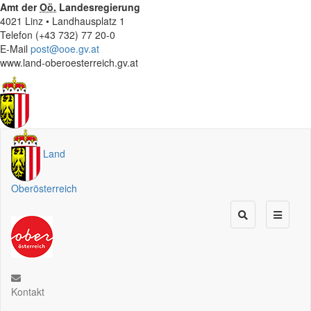
Amt der
Oö.
Landesregierung
4021 Linz • Landhausplatz 1
Telefon (+43 732) 77 20-0
E-Mail
post@ooe.gv.at
www.land-oberoesterreich.gv.at
Land
Oberösterreich
Kontakt