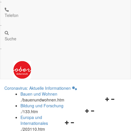
.
Telefon
.
Suche
.
Coronavirus: Aktuelle Informationen
Bauen und Wohnen
Navigationsm
.
/bauenundwohnen.htm
öffnen
Bildung und Forschung
Navigationsmenü
und
.
/133.htm
öffnen
schließen
Europa und
Navigationsmenü
und
Internationales
öffnen
schließen
.
/203110.htm