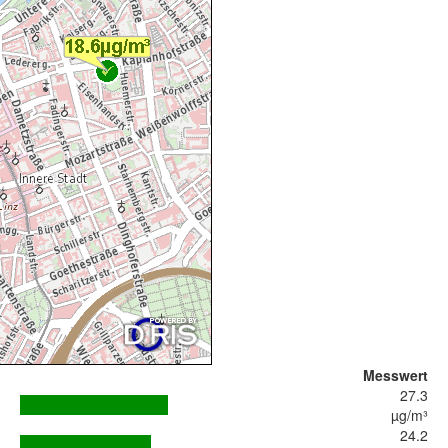
Messwert
27.3
µg/m³
24.2