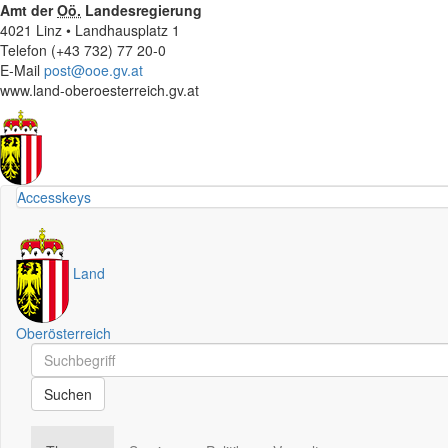
Amt der
Oö.
Landesregierung
4021 Linz • Landhausplatz 1
Telefon (+43 732) 77 20-0
E-Mail
post@ooe.gv.at
www.land-oberoesterreich.gv.at
Accesskeys
Land
Oberösterreich
Schnellsuche
Schnellsuche
Suchen