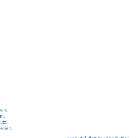
uch
.
um
.
utz
.
eiheit
.
www.land-oberoesterreich.gv.at