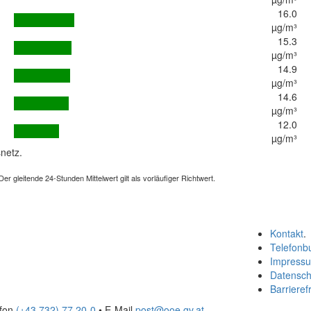
16.0
µg/m³
15.3
µg/m³
14.9
µg/m³
14.6
µg/m³
12.0
µg/m³
netz.
 gleitende 24-Stunden Mittelwert gilt als vorläufiger Richtwert.
Kontakt
.
Telefonb
Impress
Datensch
Barrierefr
efon
(+43 732) 77 20-0
• E-Mail
post@ooe.gv.at