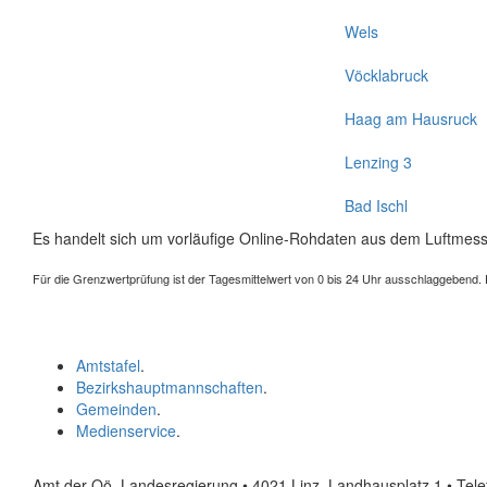
Wels
Vöcklabruck
Haag am Hausruck
Lenzing 3
Bad Ischl
Es handelt sich um vorläufige Online-Rohdaten aus dem Luftmess
Für die Grenzwertprüfung ist der Tagesmittelwert von 0 bis 24 Uhr ausschlaggebend. Der
Amtstafel
.
Bezirkshauptmannschaften
.
Gemeinden
.
Medienservice
.
Amt der Oö. Landesregierung • 4021 Linz, Landhausplatz 1
• Tel