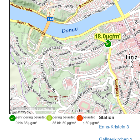
Quellen:
DORIS
,
basemap.at
Station
sehr gering belastet
gering belastet
belastet
0 bis 35 µg/m³
35 bis 50 µg/m³
> 50 µg/m³
Enns-Kristein 3
Gallneukirchen 3