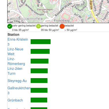
Quellen:
DORIS
,
basemap.at
sehr gering belastet
gering belastet
belastet
0 bis 35 µg/m³
35 bis 50 µg/m³
> 50 µg/m³
Station
Enns-Kristein
3
Linz-Neue
Welt
Linz-
Römerberg
Linz-24er-
Turm
Steyregg-Au
Gallneukirchen
3
Grünbach