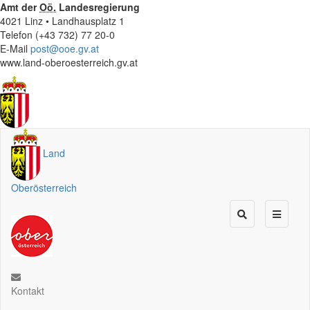
Amt der
Oö.
Landesregierung
4021 Linz • Landhausplatz 1
Telefon (+43 732) 77 20-0
E-Mail
post@ooe.gv.at
www.land-oberoesterreich.gv.at
Land
Oberösterreich
Kontakt