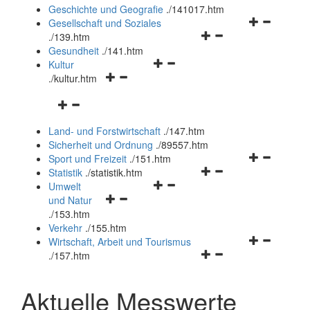
und
Geschichte und Geografie
.
/141017.htm
schließen
Navigationsm
Gesellschaft und Soziales
Navigationsmenü
öffnen
.
/139.htm
öffnen
und
Gesundheit
.
/141.htm
Navigationsmenü
und
schließen
Kultur
Navigationsmenü
öffnen
schließen
.
/kultur.htm
öffnen
und
Navigationsmenü
und
schließen
öffnen
schließen
Land- und Forstwirtschaft
.
/147.htm
und
Sicherheit und Ordnung
.
/89557.htm
schließen
Navigationsm
Sport und Freizeit
.
/151.htm
Navigationsmenü
öffnen
Statistik
.
/statistik.htm
Navigationsmenü
öffnen
und
Umwelt
Navigationsmenü
öffnen
und
schließen
und Natur
öffnen
und
schließen
.
/153.htm
und
schließen
Verkehr
.
/155.htm
schließen
Navigationsm
Wirtschaft, Arbeit und Tourismus
Navigationsmenü
öffnen
.
/157.htm
öffnen
und
und
schließen
Aktuelle Messwerte
schließen