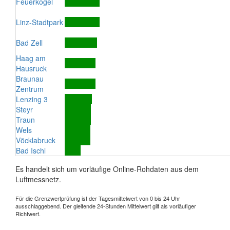
Feuerkogel
Linz-Stadtpark
Bad Zell
Haag am
Hausruck
Braunau
Zentrum
Lenzing 3
Steyr
Traun
Wels
Vöcklabruck
Bad Ischl
Es handelt sich um vorläufige Online-Rohdaten aus dem
Luftmessnetz.
Für die Grenzwertprüfung ist der Tagesmittelwert von 0 bis 24 Uhr
ausschlaggebend. Der gleitende 24-Stunden Mittelwert gilt als vorläufiger
Richtwert.