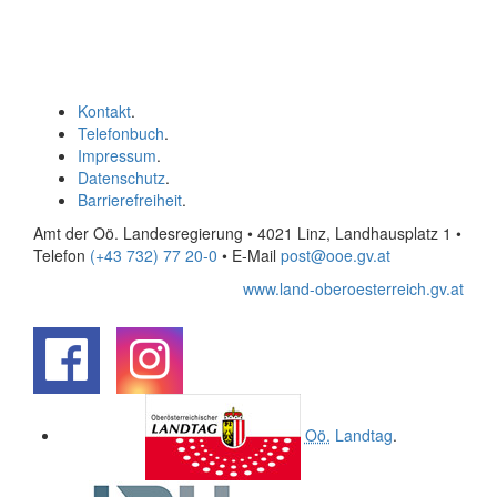
Kontakt
.
Telefonbuch
.
Impressum
.
Datenschutz
.
Barrierefreiheit
.
Amt der Oö. Landesregierung • 4021 Linz, Landhausplatz 1
•
Telefon
(+43 732) 77 20-0
• E-Mail
post@ooe.gv.at
www.land-oberoesterreich.gv.at
.
.
Oö.
Landtag
.