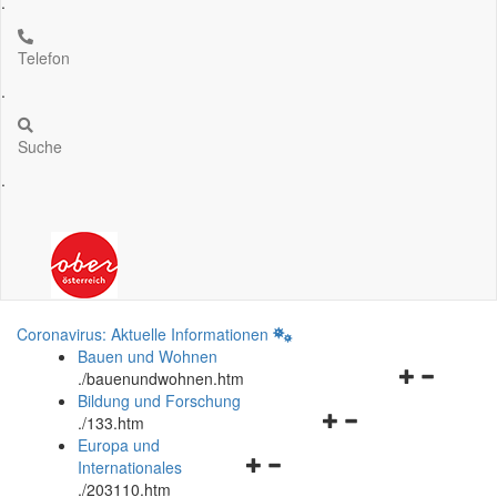
.
Telefon
.
Suche
.
Coronavirus: Aktuelle Informationen
Bauen und Wohnen
Navigationsm
.
/bauenundwohnen.htm
öffnen
Bildung und Forschung
Navigationsmenü
und
.
/133.htm
öffnen
schließen
Europa und
Navigationsmenü
und
Internationales
öffnen
schließen
.
/203110.htm