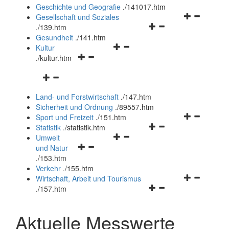
und
Geschichte und Geografie
.
/141017.htm
schließen
Navigationsm
Gesellschaft und Soziales
Navigationsmenü
öffnen
.
/139.htm
öffnen
und
Gesundheit
.
/141.htm
Navigationsmenü
und
schließen
Kultur
Navigationsmenü
öffnen
schließen
.
/kultur.htm
öffnen
und
Navigationsmenü
und
schließen
öffnen
schließen
Land- und Forstwirtschaft
.
/147.htm
und
Sicherheit und Ordnung
.
/89557.htm
schließen
Navigationsm
Sport und Freizeit
.
/151.htm
Navigationsmenü
öffnen
Statistik
.
/statistik.htm
Navigationsmenü
öffnen
und
Umwelt
Navigationsmenü
öffnen
und
schließen
und Natur
öffnen
und
schließen
.
/153.htm
und
schließen
Verkehr
.
/155.htm
schließen
Navigationsm
Wirtschaft, Arbeit und Tourismus
Navigationsmenü
öffnen
.
/157.htm
öffnen
und
und
schließen
Aktuelle Messwerte
schließen