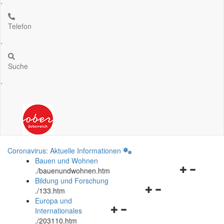
.
Telefon
.
Suche
.
Coronavirus: Aktuelle Informationen
Bauen und Wohnen
Navigationsm
.
/bauenundwohnen.htm
öffnen
Bildung und Forschung
Navigationsmenü
und
.
/133.htm
öffnen
schließen
Europa und
Navigationsmenü
und
Internationales
öffnen
schließen
.
/203110.htm