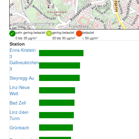
Quellen:
DORIS
,
basemap.at
sehr gering belastet
gering belastet
belastet
0 bis 35 µg/m³
35 bis 50 µg/m³
> 50 µg/m³
Station
Enns-Kristein
3
Gallneukirchen
3
Steyregg-Au
Linz-Neue
Welt
Bad Zell
Linz-24er-
Turm
Grünbach