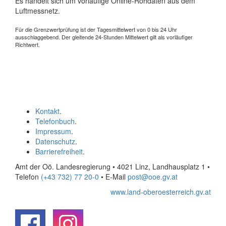
Es handelt sich um vorläufige Online-Rohdaten aus dem
Luftmessnetz.
Für die Grenzwertprüfung ist der Tagesmittelwert von 0 bis 24 Uhr
ausschlaggebend. Der gleitende 24-Stunden Mittelwert gilt als vorläufiger
Richtwert.
Kontakt
.
Telefonbuch
.
Impressum
.
Datenschutz
.
Barrierefreiheit
.
Amt der Oö. Landesregierung • 4021 Linz, Landhausplatz 1
•
Telefon
(+43 732) 77 20-0
• E-Mail
post@ooe.gv.at
www.land-oberoesterreich.gv.at