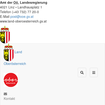
Amt der
Oö.
Landesregierung
4021 Linz • Landhausplatz 1
Telefon (+43 732) 77 20-0
E-Mail
post@ooe.gv.at
www.land-oberoesterreich.gv.at
Land
Oberösterreich
Kontakt