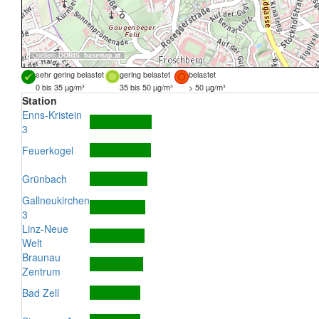
Quellen:
DORIS
,
basemap.at
sehr gering belastet
gering belastet
belastet
0 bis 35 µg/m³
35 bis 50 µg/m³
> 50 µg/m³
Station
Enns-Kristein
3
Feuerkogel
Grünbach
Gallneukirchen
3
Linz-Neue
Welt
Braunau
Zentrum
Bad Zell