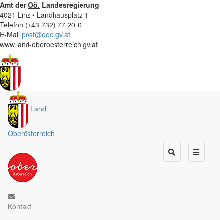
Amt der
Oö.
Landesregierung
4021 Linz • Landhausplatz 1
Telefon (+43 732) 77 20-0
E-Mail
post@ooe.gv.at
www.land-oberoesterreich.gv.at
Land
Oberösterreich
Kontakt