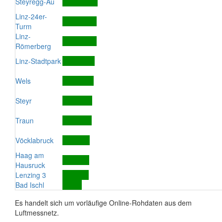
Steyregg-Au
Linz-24er-
Turm
Linz-
Römerberg
Linz-Stadtpark
Wels
Steyr
Traun
Vöcklabruck
Haag am
Hausruck
Lenzing 3
Bad Ischl
Es handelt sich um vorläufige Online-Rohdaten aus dem
Luftmessnetz.