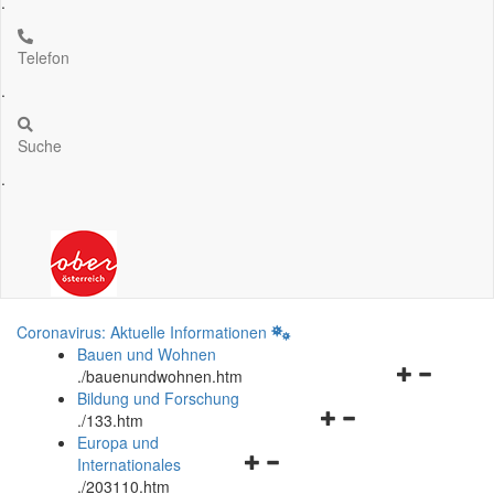
.
Telefon
.
Suche
.
Coronavirus: Aktuelle Informationen
Bauen und Wohnen
Navigationsm
.
/bauenundwohnen.htm
öffnen
Bildung und Forschung
Navigationsmenü
und
.
/133.htm
öffnen
schließen
Europa und
Navigationsmenü
und
Internationales
öffnen
schließen
.
/203110.htm