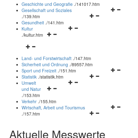
und
Geschichte und Geografie
.
/141017.htm
schließen
Navigationsm
Gesellschaft und Soziales
Navigationsmenü
öffnen
.
/139.htm
öffnen
und
Gesundheit
.
/141.htm
Navigationsmenü
und
schließen
Kultur
Navigationsmenü
öffnen
schließen
.
/kultur.htm
öffnen
und
Navigationsmenü
und
schließen
öffnen
schließen
Land- und Forstwirtschaft
.
/147.htm
und
Sicherheit und Ordnung
.
/89557.htm
schließen
Navigationsm
Sport und Freizeit
.
/151.htm
Navigationsmenü
öffnen
Statistik
.
/statistik.htm
Navigationsmenü
öffnen
und
Umwelt
Navigationsmenü
öffnen
und
schließen
und Natur
öffnen
und
schließen
.
/153.htm
und
schließen
Verkehr
.
/155.htm
schließen
Navigationsm
Wirtschaft, Arbeit und Tourismus
Navigationsmenü
öffnen
.
/157.htm
öffnen
und
und
schließen
Aktuelle Messwerte
schließen