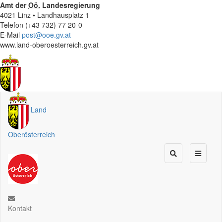
Amt der
Oö.
Landesregierung
4021 Linz • Landhausplatz 1
Telefon (+43 732) 77 20-0
E-Mail
post@ooe.gv.at
www.land-oberoesterreich.gv.at
Land
Oberösterreich
Kontakt