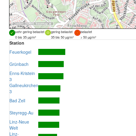
Quellen:
DORIS
,
basemap.at
sehr gering belastet
gering belastet
belastet
0 bis 35 µg/m³
35 bis 50 µg/m³
> 50 µg/m³
Station
Feuerkogel
Grünbach
Enns-Kristein
3
Gallneukirchen
3
Bad Zell
Steyregg-Au
Linz-Neue
Welt
Linz-