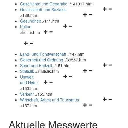
und
Geschichte und Geografie
.
/141017.htm
schließen
Navigationsm
Gesellschaft und Soziales
Navigationsmenü
öffnen
.
/139.htm
öffnen
und
Gesundheit
.
/141.htm
Navigationsmenü
und
schließen
Kultur
Navigationsmenü
öffnen
schließen
.
/kultur.htm
öffnen
und
Navigationsmenü
und
schließen
öffnen
schließen
Land- und Forstwirtschaft
.
/147.htm
und
Sicherheit und Ordnung
.
/89557.htm
schließen
Navigationsm
Sport und Freizeit
.
/151.htm
Navigationsmenü
öffnen
Statistik
.
/statistik.htm
Navigationsmenü
öffnen
und
Umwelt
Navigationsmenü
öffnen
und
schließen
und Natur
öffnen
und
schließen
.
/153.htm
und
schließen
Verkehr
.
/155.htm
schließen
Navigationsm
Wirtschaft, Arbeit und Tourismus
Navigationsmenü
öffnen
.
/157.htm
öffnen
und
und
schließen
Aktuelle Messwerte
schließen