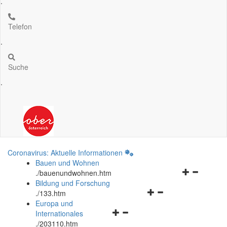
.
Telefon
.
Suche
.
Coronavirus: Aktuelle Informationen
Bauen und Wohnen
Navigationsm
.
/bauenundwohnen.htm
öffnen
Bildung und Forschung
Navigationsmenü
und
.
/133.htm
öffnen
schließen
Europa und
Navigationsmenü
und
Internationales
öffnen
schließen
.
/203110.htm