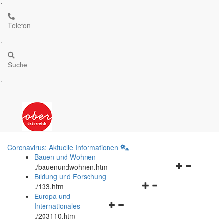
.
Telefon
.
Suche
.
Coronavirus: Aktuelle Informationen
Bauen und Wohnen
Navigationsm
.
/bauenundwohnen.htm
öffnen
Bildung und Forschung
Navigationsmenü
und
.
/133.htm
öffnen
schließen
Europa und
Navigationsmenü
und
Internationales
öffnen
schließen
.
/203110.htm