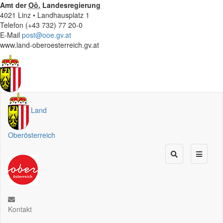
Amt der
Oö.
Landesregierung
4021 Linz • Landhausplatz 1
Telefon (+43 732) 77 20-0
E-Mail
post@ooe.gv.at
www.land-oberoesterreich.gv.at
Land
Oberösterreich
Kontakt