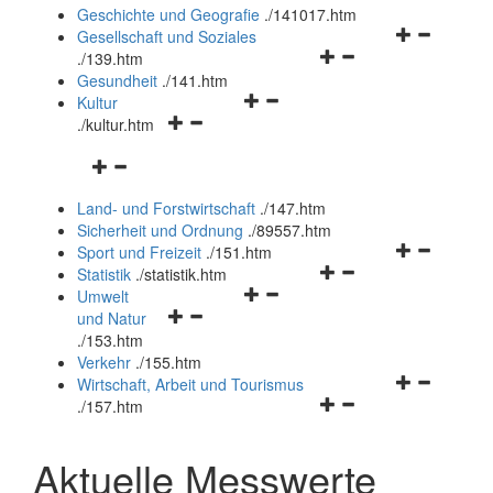
und
Geschichte und Geografie
.
/141017.htm
schließen
Navigationsm
Gesellschaft und Soziales
Navigationsmenü
öffnen
.
/139.htm
öffnen
und
Gesundheit
.
/141.htm
Navigationsmenü
und
schließen
Kultur
Navigationsmenü
öffnen
schließen
.
/kultur.htm
öffnen
und
Navigationsmenü
und
schließen
öffnen
schließen
Land- und Forstwirtschaft
.
/147.htm
und
Sicherheit und Ordnung
.
/89557.htm
schließen
Navigationsm
Sport und Freizeit
.
/151.htm
Navigationsmenü
öffnen
Statistik
.
/statistik.htm
Navigationsmenü
öffnen
und
Umwelt
Navigationsmenü
öffnen
und
schließen
und Natur
öffnen
und
schließen
.
/153.htm
und
schließen
Verkehr
.
/155.htm
schließen
Navigationsm
Wirtschaft, Arbeit und Tourismus
Navigationsmenü
öffnen
.
/157.htm
öffnen
und
und
schließen
Aktuelle Messwerte
schließen