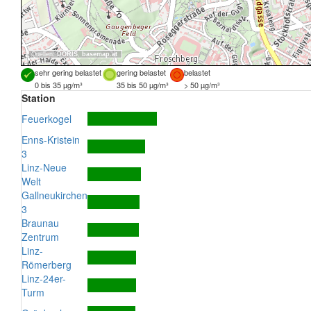
Quellen:
DORIS
,
basemap.at
sehr gering belastet
gering belastet
belastet
0 bis 35 µg/m³
35 bis 50 µg/m³
> 50 µg/m³
Station
Feuerkogel
Enns-Kristein
3
Linz-Neue
Welt
Gallneukirchen
3
Braunau
Zentrum
Linz-
Römerberg
Linz-24er-
Turm