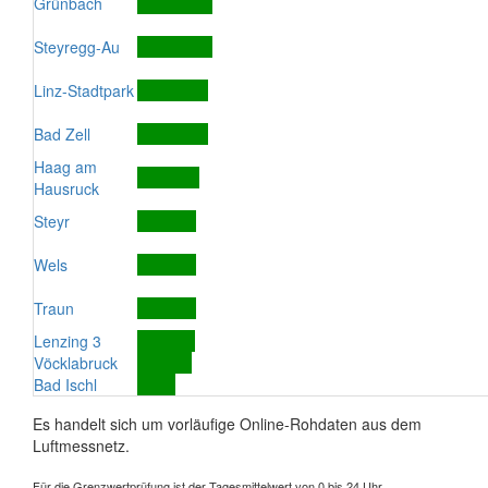
Grünbach
Steyregg-Au
Linz-Stadtpark
Bad Zell
Haag am
Hausruck
Steyr
Wels
Traun
Lenzing 3
Vöcklabruck
Bad Ischl
Es handelt sich um vorläufige Online-Rohdaten aus dem
Luftmessnetz.
Für die Grenzwertprüfung ist der Tagesmittelwert von 0 bis 24 Uhr