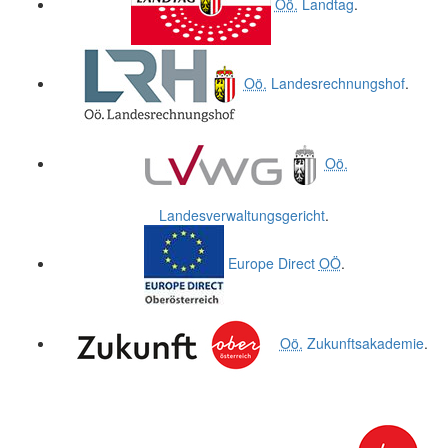
Oö.
Landtag
.
Oö.
Landesrechnungshof
.
Oö.
Landesverwaltungsgericht
.
Europe Direct
OÖ
.
Oö.
Zukunftsakademie
.