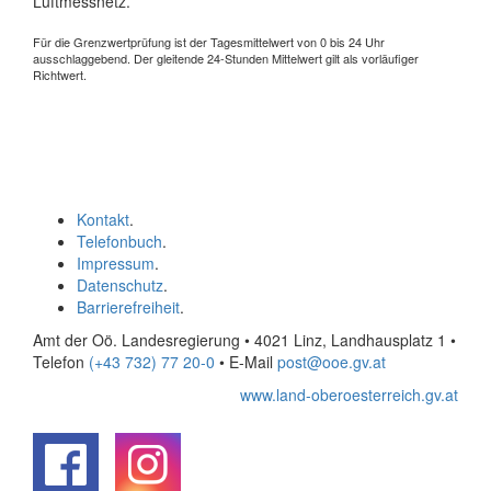
Luftmessnetz.
Für die Grenzwertprüfung ist der Tagesmittelwert von 0 bis 24 Uhr
ausschlaggebend. Der gleitende 24-Stunden Mittelwert gilt als vorläufiger
Richtwert.
Kontakt
.
Telefonbuch
.
Impressum
.
Datenschutz
.
Barrierefreiheit
.
Amt der Oö. Landesregierung • 4021 Linz, Landhausplatz 1
•
Telefon
(+43 732) 77 20-0
• E-Mail
post@ooe.gv.at
www.land-oberoesterreich.gv.at