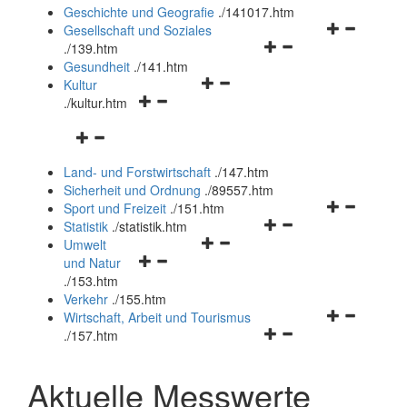
und
Geschichte und Geografie
.
/141017.htm
schließen
Navigationsm
Gesellschaft und Soziales
Navigationsmenü
öffnen
.
/139.htm
öffnen
und
Gesundheit
.
/141.htm
Navigationsmenü
und
schließen
Kultur
Navigationsmenü
öffnen
schließen
.
/kultur.htm
öffnen
und
Navigationsmenü
und
schließen
öffnen
schließen
Land- und Forstwirtschaft
.
/147.htm
und
Sicherheit und Ordnung
.
/89557.htm
schließen
Navigationsm
Sport und Freizeit
.
/151.htm
Navigationsmenü
öffnen
Statistik
.
/statistik.htm
Navigationsmenü
öffnen
und
Umwelt
Navigationsmenü
öffnen
und
schließen
und Natur
öffnen
und
schließen
.
/153.htm
und
schließen
Verkehr
.
/155.htm
schließen
Navigationsm
Wirtschaft, Arbeit und Tourismus
Navigationsmenü
öffnen
.
/157.htm
öffnen
und
und
schließen
Aktuelle Messwerte
schließen