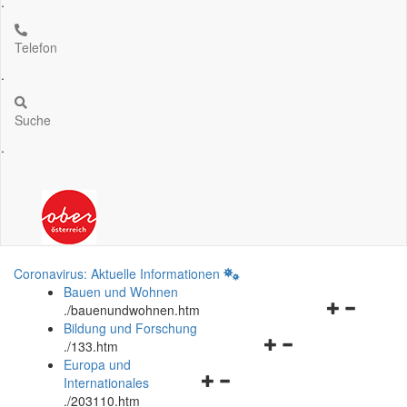
.
Telefon
.
Suche
.
Coronavirus: Aktuelle Informationen
Bauen und Wohnen
Navigationsm
.
/bauenundwohnen.htm
öffnen
Bildung und Forschung
Navigationsmenü
und
.
/133.htm
öffnen
schließen
Europa und
Navigationsmenü
und
Internationales
öffnen
schließen
.
/203110.htm