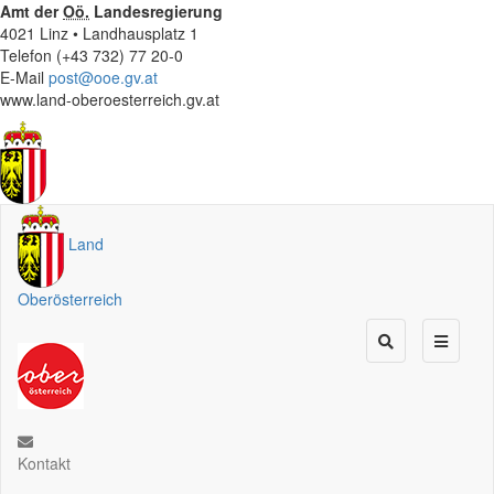
Amt der
Oö.
Landesregierung
4021 Linz • Landhausplatz 1
Telefon (+43 732) 77 20-0
E-Mail
post@ooe.gv.at
www.land-oberoesterreich.gv.at
Land
Oberösterreich
Kontakt