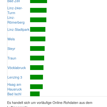
Bad Zell
Linz-24er-
Turm
Linz-
Römerberg
Linz-Stadtpark
Wels
Steyr
Traun
Vöcklabruck
Lenzing 3
Haag am
Hausruck
Bad Ischl
Es handelt sich um vorläufige Online-Rohdaten aus dem