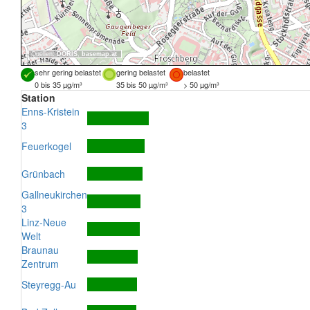
Quellen:
DORIS
,
basemap.at
sehr gering belastet
gering belastet
belastet
0 bis 35 µg/m³
35 bis 50 µg/m³
> 50 µg/m³
Station
Enns-Kristein
3
Feuerkogel
Grünbach
Gallneukirchen
3
Linz-Neue
Welt
Braunau
Zentrum
Steyregg-Au