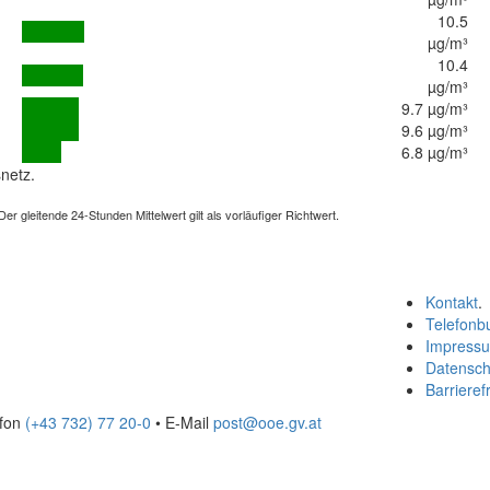
10.5
µg/m³
10.4
µg/m³
9.7 µg/m³
9.6 µg/m³
6.8 µg/m³
netz.
 gleitende 24-Stunden Mittelwert gilt als vorläufiger Richtwert.
Kontakt
.
Telefonb
Impress
Datensch
Barrierefr
efon
(+43 732) 77 20-0
• E-Mail
post@ooe.gv.at