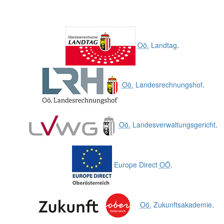
Oö.
Landtag
.
Oö.
Landesrechnungshof
.
Oö.
Landesverwaltungsgericht
.
Europe Direct
OÖ
.
Oö.
Zukunftsakademie
.