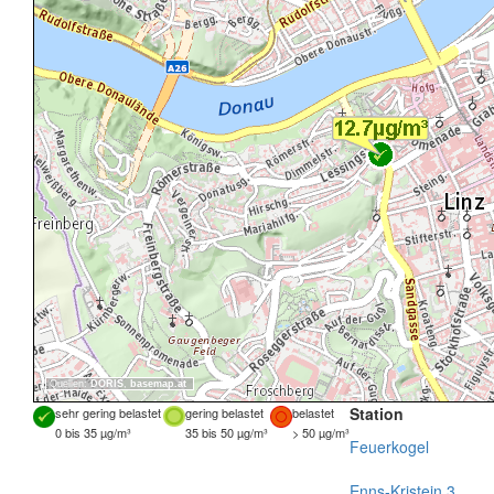
Quellen:
DORIS
,
basemap.at
Station
sehr gering belastet
gering belastet
belastet
0 bis 35 µg/m³
35 bis 50 µg/m³
> 50 µg/m³
Feuerkogel
Enns-Kristein 3