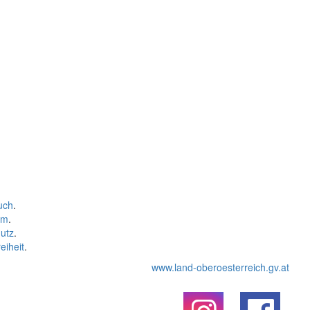
uch
.
um
.
utz
.
eiheit
.
www.land-oberoesterreich.gv.at