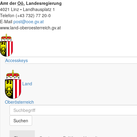
Amt der
Oö.
Landesregierung
4021 Linz • Landhausplatz 1
Telefon (+43 732) 77 20-0
E-Mail
post@ooe.gv.at
www.land-oberoesterreich.gv.at
Accesskeys
Land
Oberösterreich
Schnellsuche
Schnellsuche
Suchen