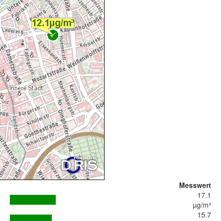
Messwert
17.1
µg/m³
15.7