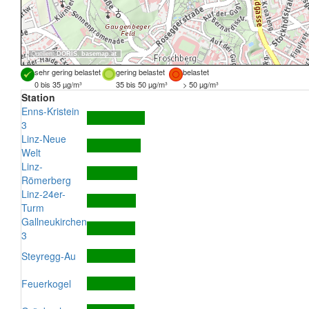
Quellen:
DORIS
,
basemap.at
sehr gering belastet
gering belastet
belastet
0 bis 35 µg/m³
35 bis 50 µg/m³
> 50 µg/m³
Station
Enns-Kristein
3
Linz-Neue
Welt
Linz-
Römerberg
Linz-24er-
Turm
Gallneukirchen
3
Steyregg-Au
Feuerkogel