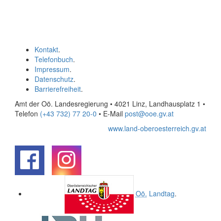
Kontakt
.
Telefonbuch
.
Impressum
.
Datenschutz
.
Barrierefreiheit
.
Amt der Oö. Landesregierung • 4021 Linz, Landhausplatz 1
•
Telefon
(+43 732) 77 20-0
• E-Mail
post@ooe.gv.at
www.land-oberoesterreich.gv.at
.
.
Oö.
Landtag
.