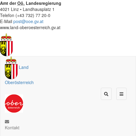
Amt der
Oö.
Landesregierung
4021 Linz • Landhausplatz 1
Telefon (+43 732) 77 20-0
E-Mail
post@ooe.gv.at
www.land-oberoesterreich.gv.at
Land
Oberösterreich
Kontakt