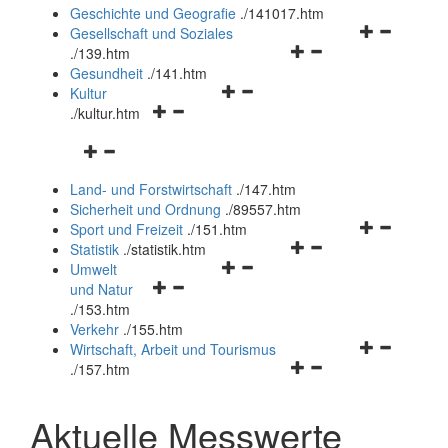
und
Geschichte und Geografie
.
/141017.htm
schließen
Navigationsm
Gesellschaft und Soziales
Navigationsmenü
öffnen
.
/139.htm
öffnen
und
Gesundheit
.
/141.htm
Navigationsmenü
und
schließen
Kultur
Navigationsmenü
öffnen
schließen
.
/kultur.htm
öffnen
und
Navigationsmenü
und
schließen
öffnen
schließen
Land- und Forstwirtschaft
.
/147.htm
und
Sicherheit und Ordnung
.
/89557.htm
schließen
Navigationsm
Sport und Freizeit
.
/151.htm
Navigationsmenü
öffnen
Statistik
.
/statistik.htm
Navigationsmenü
öffnen
und
Umwelt
Navigationsmenü
öffnen
und
schließen
und Natur
öffnen
und
schließen
.
/153.htm
und
schließen
Verkehr
.
/155.htm
schließen
Navigationsm
Wirtschaft, Arbeit und Tourismus
Navigationsmenü
öffnen
.
/157.htm
öffnen
und
und
schließen
Aktuelle Messwerte
schließen