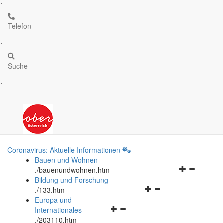
.
Telefon
.
Suche
.
Coronavirus: Aktuelle Informationen
Bauen und Wohnen
Navigationsm
.
/bauenundwohnen.htm
öffnen
Bildung und Forschung
Navigationsmenü
und
.
/133.htm
öffnen
schließen
Europa und
Navigationsmenü
und
Internationales
öffnen
schließen
.
/203110.htm