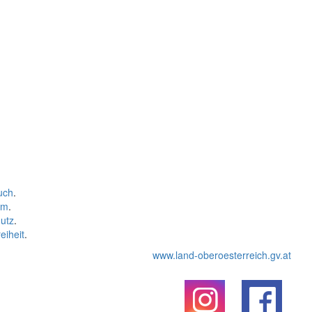
uch
.
um
.
utz
.
eiheit
.
www.land-oberoesterreich.gv.at