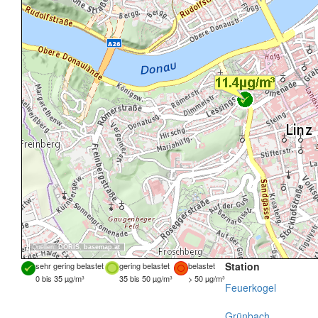
Quellen:
DORIS
,
basemap.at
Station
sehr gering belastet
gering belastet
belastet
0 bis 35 µg/m³
35 bis 50 µg/m³
> 50 µg/m³
Feuerkogel
Grünbach