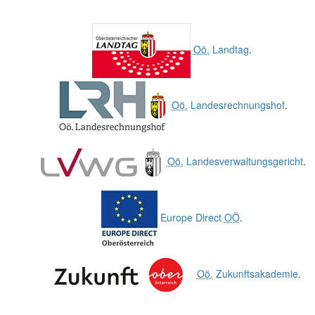
Oö.
Landtag
.
Oö.
Landesrechnungshof
.
Oö.
Landesverwaltungsgericht
.
Europe Direct
OÖ
.
Oö.
Zukunftsakademie
.