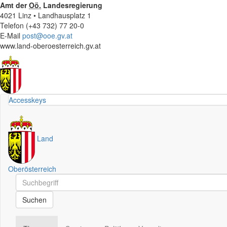
Amt der
Oö.
Landesregierung
4021 Linz • Landhausplatz 1
Telefon (+43 732) 77 20-0
E-Mail
post@ooe.gv.at
www.land-oberoesterreich.gv.at
Accesskeys
Land
Oberösterreich
Schnellsuche
Schnellsuche
Suchen