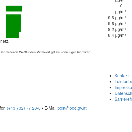
10.1
µg/m³
9.6 µg/m³
9.6 µg/m³
9.2 µg/m³
8.4 µg/m³
netz.
 gleitende 24-Stunden Mittelwert gilt als vorläufiger Richtwert.
Kontakt
.
Telefonb
Impress
Datensch
Barrierefr
efon
(+43 732) 77 20-0
• E-Mail
post@ooe.gv.at