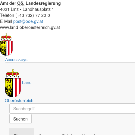
Amt der
Oö.
Landesregierung
4021 Linz • Landhausplatz 1
Telefon (+43 732) 77 20-0
E-Mail
post@ooe.gv.at
www.land-oberoesterreich.gv.at
Accesskeys
Land
Oberösterreich
Schnellsuche
Schnellsuche
Suchen