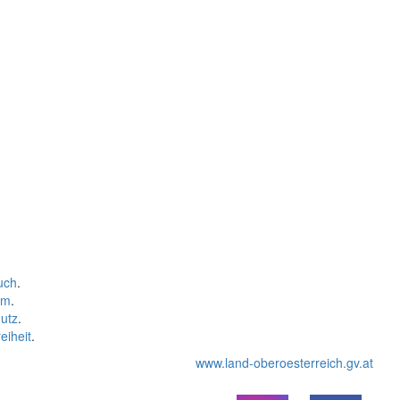
uch
.
um
.
utz
.
eiheit
.
www.land-oberoesterreich.gv.at