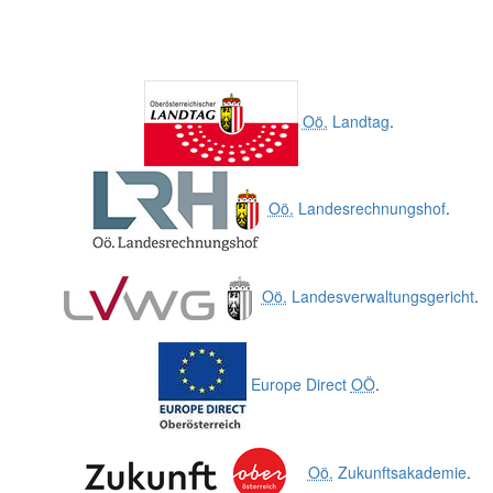
Oö.
Landtag
.
Oö.
Landesrechnungshof
.
Oö.
Landesverwaltungsgericht
.
Europe Direct
OÖ
.
Oö.
Zukunftsakademie
.