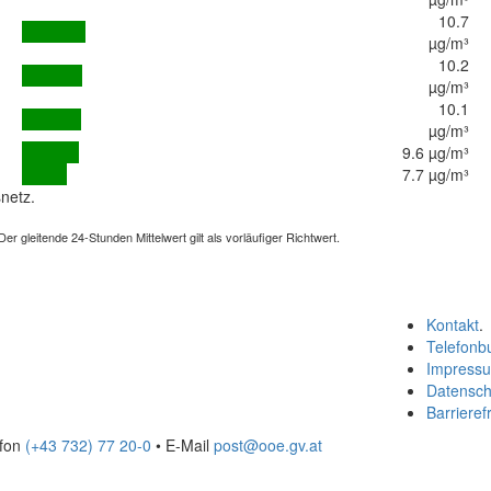
10.7
µg/m³
10.2
µg/m³
10.1
µg/m³
9.6 µg/m³
7.7 µg/m³
netz.
 gleitende 24-Stunden Mittelwert gilt als vorläufiger Richtwert.
Kontakt
.
Telefonb
Impress
Datensch
Barrierefr
efon
(+43 732) 77 20-0
• E-Mail
post@ooe.gv.at