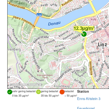
Quellen:
DORIS
,
basemap.at
Station
sehr gering belastet
gering belastet
belastet
0 bis 35 µg/m³
35 bis 50 µg/m³
> 50 µg/m³
Enns-Kristein 3
Feuerkogel