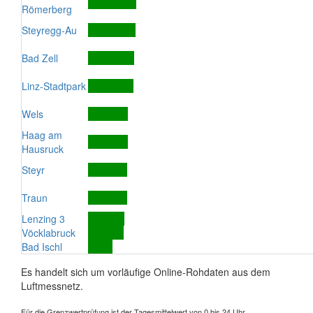
Römerberg
Steyregg-Au
Bad Zell
Linz-Stadtpark
Wels
Haag am
Hausruck
Steyr
Traun
Lenzing 3
Vöcklabruck
Bad Ischl
Es handelt sich um vorläufige Online-Rohdaten aus dem
Luftmessnetz.
Für die Grenzwertprüfung ist der Tagesmittelwert von 0 bis 24 Uhr