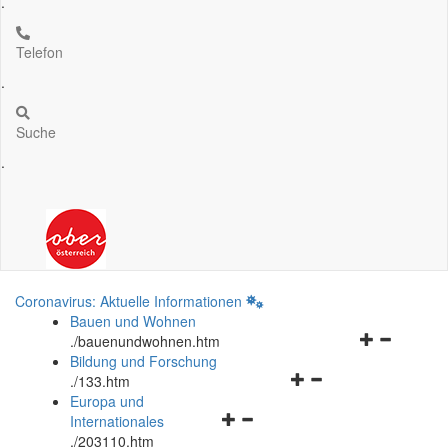
.
Telefon
.
Suche
.
Coronavirus: Aktuelle Informationen
Bauen und Wohnen
Navigationsm
.
/bauenundwohnen.htm
öffnen
Bildung und Forschung
Navigationsmenü
und
.
/133.htm
öffnen
schließen
Europa und
Navigationsmenü
und
Internationales
öffnen
schließen
.
/203110.htm