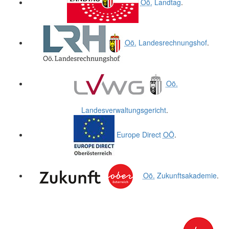
Oö.
Landtag
.
Oö.
Landesrechnungshof
.
Oö.
Landesverwaltungsgericht
.
Europe Direct
OÖ
.
Oö.
Zukunftsakademie
.