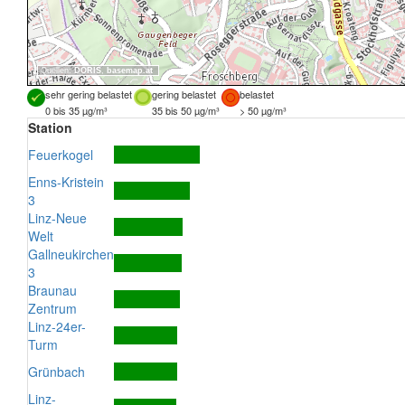
Quellen:
DORIS
,
basemap.at
sehr gering belastet
gering belastet
belastet
0 bis 35 µg/m³
35 bis 50 µg/m³
> 50 µg/m³
Station
Feuerkogel
Enns-Kristein
3
Linz-Neue
Welt
Gallneukirchen
3
Braunau
Zentrum
Linz-24er-
Turm
Grünbach
Linz-