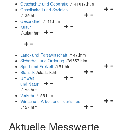
und
Geschichte und Geografie
.
/141017.htm
schließen
Navigationsm
Gesellschaft und Soziales
Navigationsmenü
öffnen
.
/139.htm
öffnen
und
Gesundheit
.
/141.htm
Navigationsmenü
und
schließen
Kultur
Navigationsmenü
öffnen
schließen
.
/kultur.htm
öffnen
und
Navigationsmenü
und
schließen
öffnen
schließen
Land- und Forstwirtschaft
.
/147.htm
und
Sicherheit und Ordnung
.
/89557.htm
schließen
Navigationsm
Sport und Freizeit
.
/151.htm
Navigationsmenü
öffnen
Statistik
.
/statistik.htm
Navigationsmenü
öffnen
und
Umwelt
Navigationsmenü
öffnen
und
schließen
und Natur
öffnen
und
schließen
.
/153.htm
und
schließen
Verkehr
.
/155.htm
schließen
Navigationsm
Wirtschaft, Arbeit und Tourismus
Navigationsmenü
öffnen
.
/157.htm
öffnen
und
und
schließen
Aktuelle Messwerte
schließen