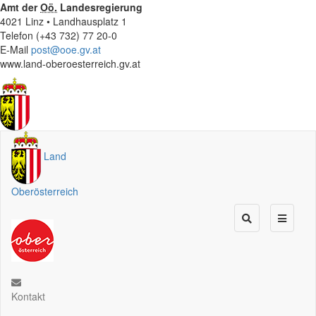
Amt der
Oö.
Landesregierung
4021 Linz • Landhausplatz 1
Telefon (+43 732) 77 20-0
E-Mail
post@ooe.gv.at
www.land-oberoesterreich.gv.at
Land
Oberösterreich
Kontakt