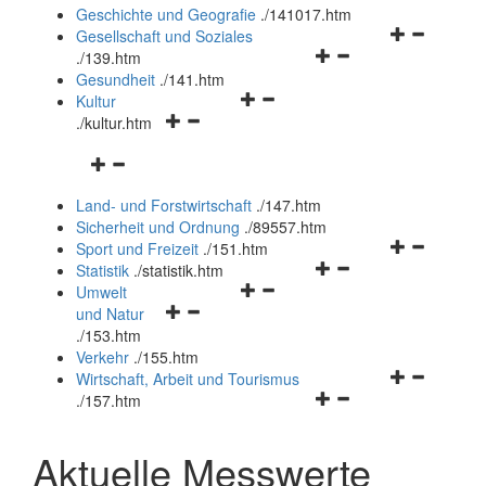
und
Geschichte und Geografie
.
/141017.htm
schließen
Navigationsm
Gesellschaft und Soziales
Navigationsmenü
öffnen
.
/139.htm
öffnen
und
Gesundheit
.
/141.htm
Navigationsmenü
und
schließen
Kultur
Navigationsmenü
öffnen
schließen
.
/kultur.htm
öffnen
und
Navigationsmenü
und
schließen
öffnen
schließen
Land- und Forstwirtschaft
.
/147.htm
und
Sicherheit und Ordnung
.
/89557.htm
schließen
Navigationsm
Sport und Freizeit
.
/151.htm
Navigationsmenü
öffnen
Statistik
.
/statistik.htm
Navigationsmenü
öffnen
und
Umwelt
Navigationsmenü
öffnen
und
schließen
und Natur
öffnen
und
schließen
.
/153.htm
und
schließen
Verkehr
.
/155.htm
schließen
Navigationsm
Wirtschaft, Arbeit und Tourismus
Navigationsmenü
öffnen
.
/157.htm
öffnen
und
und
schließen
Aktuelle Messwerte
schließen