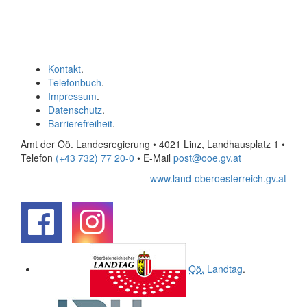
Kontakt
.
Telefonbuch
.
Impressum
.
Datenschutz
.
Barrierefreiheit
.
Amt der Oö. Landesregierung • 4021 Linz, Landhausplatz 1
•
Telefon
(+43 732) 77 20-0
• E-Mail
post@ooe.gv.at
www.land-oberoesterreich.gv.at
.
.
Oö.
Landtag
.