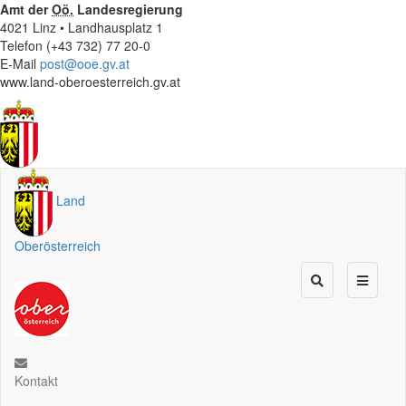
Amt der
Oö.
Landesregierung
4021 Linz • Landhausplatz 1
Telefon (+43 732) 77 20-0
E-Mail
post@ooe.gv.at
www.land-oberoesterreich.gv.at
Land
Oberösterreich
Kontakt