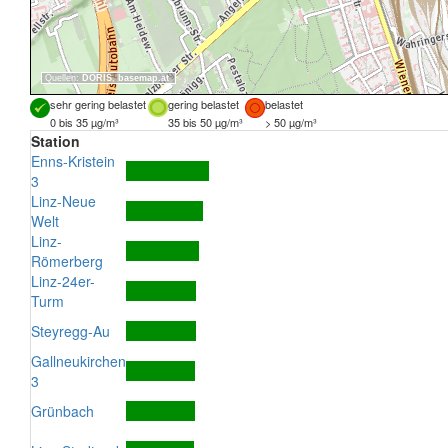
Quellen:
DORIS
,
basemap.at
sehr gering belastet
gering belastet
belastet
0 bis 35 µg/m³
35 bis 50 µg/m³
> 50 µg/m³
Station
Enns-Kristein
3
Linz-Neue
Welt
Linz-
Römerberg
Linz-24er-
Turm
Steyregg-Au
Gallneukirchen
3
Grünbach