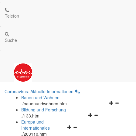
.
Telefon
.
Suche
.
Coronavirus: Aktuelle Informationen
Bauen und Wohnen
Navigationsm
.
/bauenundwohnen.htm
öffnen
Bildung und Forschung
Navigationsmenü
und
.
/133.htm
öffnen
schließen
Europa und
Navigationsmenü
und
Internationales
öffnen
schließen
.
/203110.htm